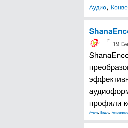
,
Аудио
Конве
ShanaEnc
19 Б
ShanaEnco
преобразо
эффективн
аудиоформ
профили к
,
,
Аудио
Видео
Конвертер