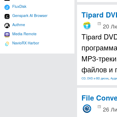
FluxDisk
Tipard DV
Genspark AI Browser
20 Лю
Authme
Media Remote
Tipard DV
NavioRX Harbor
программа
MP3-треки
файлов и 
,
CD, DVD и BD диски
Ауди
File Conve
26 Л