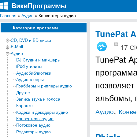
Главная
»
Аудио
» Конвертеры аудио
ВикиПрограммы
Энциклопедия бесплатных компьютерных программ для Windows
Категории программ
TunePat A
CD, DVD и BD диски
17 Сі
E-Mail
Аудио
TunePat A
DJ Студии и микшеры
iPod утилиты
программа
Аудиобиблиотеки
Аудиоплееры
позволяет 
Грабберы и рипперы аудио
Другое
альбомы, 
Запись звука и голоса
Караоке
,
Аудио
Конве
Кодеки и декодеры аудио
Конвертеры аудио
Потоковое аудио
Редакторы аудио
Phiola