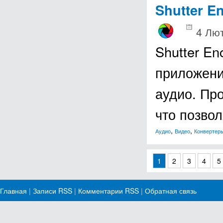
Shutter E
4 Лют
Shutter En
приложени
аудио. Пр
что позво
,
,
Аудио
Видео
Конвертер
1
2
3
4
5
Главная
|
Записи RSS
|
Комментарии RSS
|
Обратная связь