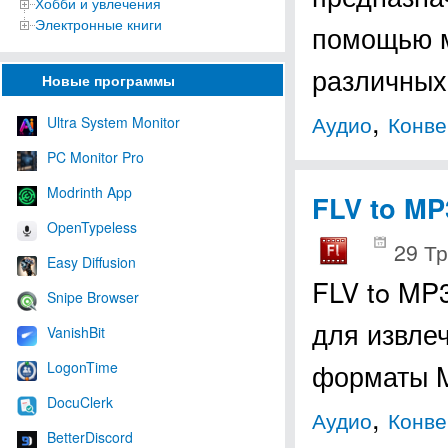
Хобби и увлечения
Электронные книги
помощью м
различных
Новые программы
,
Аудио
Конве
Ultra System Monitor
PC Monitor Pro
Modrinth App
FLV to MP
OpenTypeless
29 Тр
Easy Diffusion
FLV to MP
Snipe Browser
для извле
VanishBit
форматы 
LogonTime
DocuClerk
,
Аудио
Конве
BetterDiscord