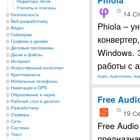
Редакторы тегов
Утилиты и плагины
14 Сі
Безопасность
Веб-разработчику
Phiola – 
Видео
Геймерам
конвертер,
Графика и дизайн
Деловые программы
Windows. 
Диски и файлы
Интернет
работы с 
Искусственный интеллект
Криптовалюта
,
,
Аудио
Аудиоплееры
Код
Мобильные телефоны
Навигация и GPS
Образование и наука
Free Audi
Рабочий стол и десктоп
Разработчику
19 С
Серверы
Сети
Free Audio
Система
Текст
предназна