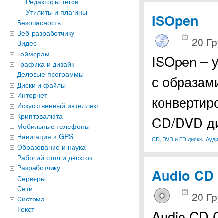
Редакторы тегов
Утилиты и плагины
ISOpen
Безопасность
Веб-разработчику
20 Гр
Видео
Геймерам
ISOpen – 
Графика и дизайн
Деловые программы
с образами
Диски и файлы
Интернет
конвертиро
Искусственный интеллект
Криптовалюта
CD/DVD ди
Мобильные телефоны
Навигация и GPS
,
CD, DVD и BD диски
Ауди
Образование и наука
Рабочий стол и десктоп
Разработчику
Audio CD 
Серверы
Сети
20 Гр
Система
Текст
Audio CD C