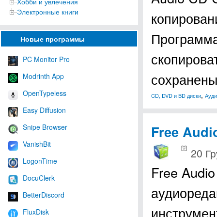
Хобби и увлечения
Электронные книги
копирован
Программа
Новые программы
скопироват
PC Monitor Pro
сохранен
Modrinth App
OpenTypeless
,
CD, DVD и BD диски
Ауди
Easy Diffusion
Free Audi
Snipe Browser
VanishBit
20 Гр
LogonTime
Free Audio
DocuClerk
аудиореда
BetterDiscord
инструмен
FluxDisk