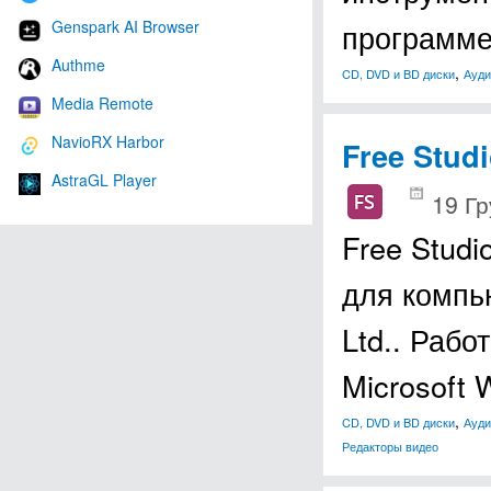
программе
Genspark AI Browser
Authme
,
CD, DVD и BD диски
Ауди
Media Remote
NavioRX Harbor
Free Stud
AstraGL Player
19 Гр
Free Stud
для компь
Ltd.. Раб
Microsoft 
,
CD, DVD и BD диски
Ауди
Редакторы видео