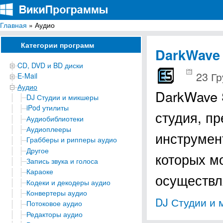
Главная
» Аудио
ВикиПрограммы
Энциклопедия бесплатных компьютерных программ для Windows
Категории программ
DarkWave 
CD, DVD и BD диски
23 Гр
E-Mail
Аудио
DarkWave 
DJ Студии и микшеры
iPod утилиты
студия, п
Аудиобиблиотеки
Аудиоплееры
инструмен
Грабберы и рипперы аудио
Другое
которых м
Запись звука и голоса
Караоке
осуществл
Кодеки и декодеры аудио
Конвертеры аудио
DJ Студии и
Потоковое аудио
Редакторы аудио