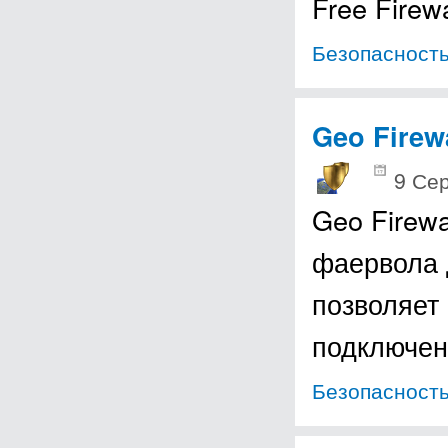
Free Firew
Безопасност
Geo Firew
9 Сер
Geo Firew
фаервола 
позволяет
подключен
Безопасност