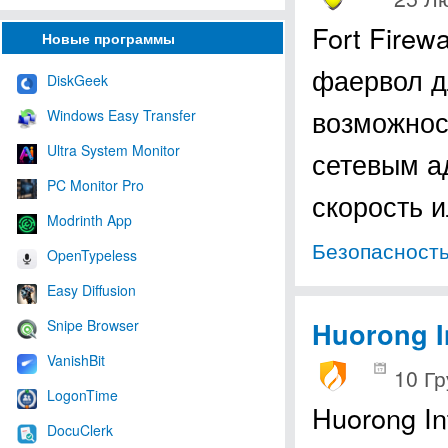
Fort Firew
Новые программы
фаервол д
DiskGeek
возможнос
Windows Easy Transfer
Ultra System Monitor
сетевым а
PC Monitor Pro
скорость 
Modrinth App
Безопасност
OpenTypeless
Easy Diffusion
Huorong I
Snipe Browser
VanishBit
10 Гр
LogonTime
Huorong In
DocuClerk