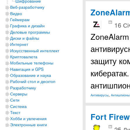
Шифрование
Веб-разработчику
ZoneAlarm
Видео
Геймерам
16 Сі
Графика и дизайн
Деловые программы
ZoneAlarm 
Диски и файлы
Интернет
антивирус
Искусственный интеллект
Криптовалюта
защиту ко
Мобильные телефоны
Навигация и GPS
кибератак
Образование и наука
Рабочий стол и десктоп
антишпион
Разработчику
Серверы
,
Антивирусы
Антишпионы
Сети
Система
Текст
Fort Firew
Хобби и увлечения
Электронные книги
25 Лю