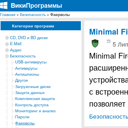
Главная
»
Безопасность
» Фаерволы
ВикиПрограммы
Энциклопедия бесплатных компьютерных программ для Windows
Категории программ
Minimal Fi
CD, DVD и BD диски
5 Лип
E-Mail
Аудио
Minimal F
Безопасность
USB-антивирусы
расширенн
Антивирусы
Антишпионы
устройства
Другое
Загрузочные диски
с встроен
Защита данных
Комплексная защита
позволяет
Контроль доступа
Мониторинг и анализ
Безопасност
Пароли
Фаерволы