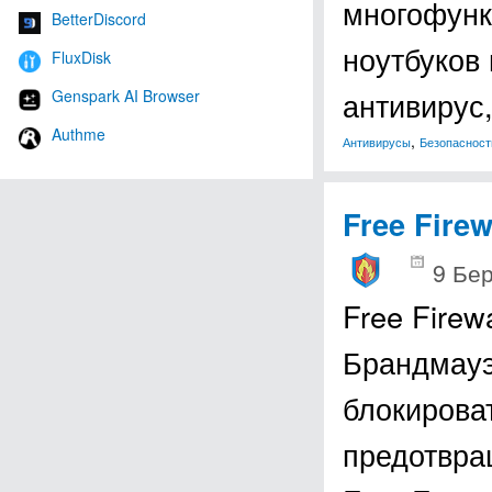
многофунк
BetterDiscord
ноутбуков 
FluxDisk
антивирус,
Genspark AI Browser
Authme
,
Антивирусы
Безопасност
Free Firew
9 Бер
Free Firew
Брандмауэ
блокирова
предотвра