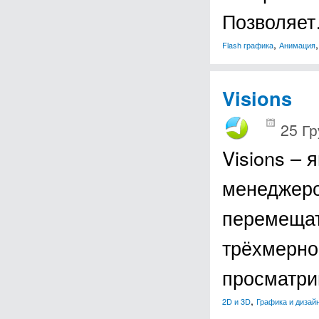
Позволяе
,
Flash графика
Анимация
Visions
25 Гр
Visions –
менеджеро
перемещат
трёхмерно
просматри
,
2D и 3D
Графика и дизай