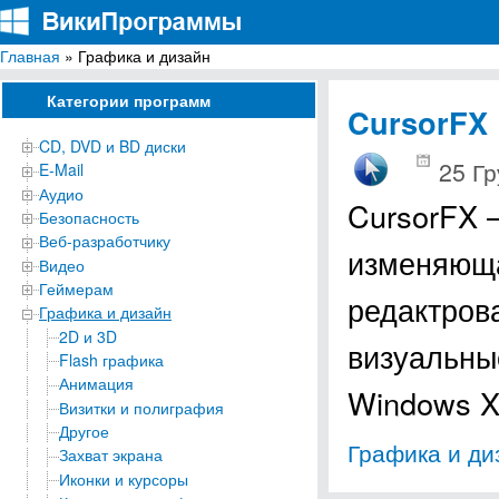
Главная
» Графика и дизайн
ВикиПрограммы
Энциклопедия бесплатных компьютерных программ для Windows
Категории программ
CursorFX
CD, DVD и BD диски
25 Гр
E-Mail
Аудио
CursorFX 
Безопасность
Веб-разработчику
изменяюща
Видео
Геймерам
редактров
Графика и дизайн
2D и 3D
визуальны
Flash графика
Анимация
Windows 
Визитки и полиграфия
Другое
Графика и ди
Захват экрана
Иконки и курсоры