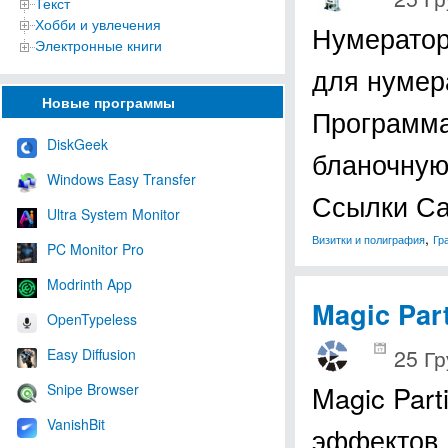
Текст
Хобби и увлечения
Нумератор
Электронные книги
для нумер
Новые программы
Программа
DiskGeek
бланочную
Windows Easy Transfer
Ссылки С
Ultra System Monitor
,
Визитки и полиграфия
Гр
PC Monitor Pro
Modrinth App
Magic Part
OpenTypeless
25 Гр
Easy Diffusion
Magic Part
Snipe Browser
VanishBit
эффектов.