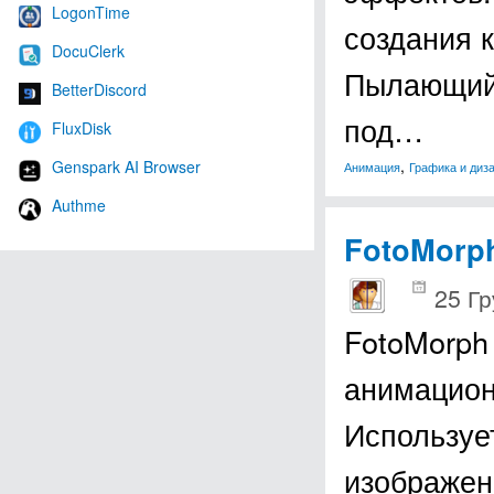
LogonTime
создания 
DocuClerk
Пылающий 
BetterDiscord
под…
FluxDisk
,
Genspark AI Browser
Анимация
Графика и диз
Authme
FotoMorp
25 Гр
FotoMorph
анимацион
Используе
изображен