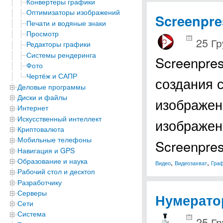
Конвертеры графики
Оптимизаторы изображений
Screenpre
Печати и водяные знаки
Просмотр
25 Гр
Редакторы графики
Системы рендеринга
Screenpre
Фото
Чертёж и САПР
создания 
Деловые программы
Диски и файлы
изображен
Интернет
Искусственный интеллект
изображен
Криптовалюта
Мобильные телефоны
Screenpre
Навигация и GPS
Образование и наука
,
,
Видео
Видеозахват
Граф
Рабочий стол и десктоп
Разработчику
Серверы
Нумерато
Сети
Система
25 Гр