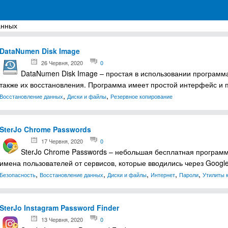
анных
грамм для Windows
DataNumen Disk Image
26 Червня, 2020
0
DataNumen Disk Image – простая в использовании программа
также их восстановления. Программа имеет простой интерфейс и 
,
,
Восстановление данных
Диски и файлы
Резервное копирование
SterJo Chrome Passwords
17 Червня, 2020
0
SterJo Chrome Passwords – небольшая бесплатная программа
имена пользователей от сервисов, которые вводились через Goog
,
,
,
,
,
Безопасность
Восстановление данных
Диски и файлы
Интернет
Пароли
Утилиты 
SterJo Instagram Password Finder
13 Червня, 2020
0