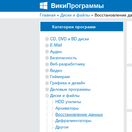
Главная
»
Диски и файлы
» Восстановление д
ВикиПрограммы
Энциклопедия бесплатных компьютерных про
Категории программ
CD, DVD и BD диски
E-Mail
Аудио
Безопасность
Веб-разработчику
Видео
Геймерам
Графика и дизайн
Деловые программы
Диски и файлы
HDD утилиты
Архиваторы
Восстановление данных
Дефрагментаторы
Другое