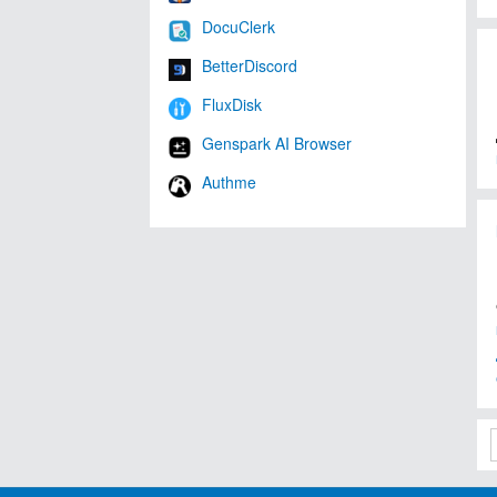
DocuClerk
BetterDiscord
FluxDisk
Genspark AI Browser
Authme