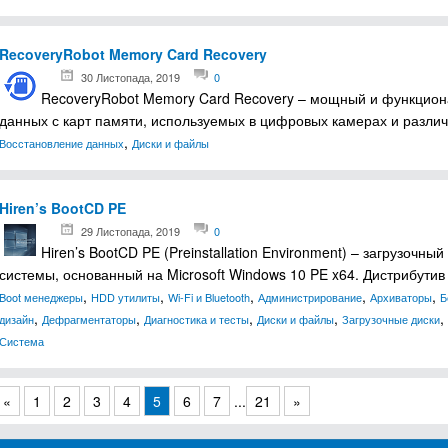
RecoveryRobot Memory Card Recovery
30 Листопада, 2019
0
RecoveryRobot Memory Card Recovery – мощный и функцион
данных с карт памяти, используемых в цифровых камерах и разл
,
Восстановление данных
Диски и файлы
Hiren’s BootCD PE
29 Листопада, 2019
0
Hiren’s BootCD PE (Preinstallation Environment) – загрузочны
системы, основанный на Microsoft Windows 10 PE x64. Дистрибути
,
,
,
,
,
Boot менеджеры
HDD утилиты
Wi-Fi и Bluetooth
Администрирование
Архиваторы
Б
,
,
,
,
,
дизайн
Дефрагментаторы
Диагностика и тесты
Диски и файлы
Загрузочные диски
Система
«
1
2
3
4
5
6
7
...
21
»