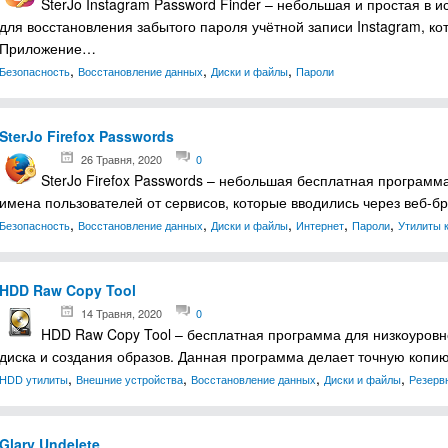
SterJo Instagram Password Finder – небольшая и простая в 
для восстановления забытого пароля учётной записи Instagram, ко
Приложение…
,
,
,
Безопасность
Восстановление данных
Диски и файлы
Пароли
SterJo Firefox Passwords
26 Травня, 2020
0
SterJo Firefox Passwords – небольшая бесплатная программа
имена пользователей от сервисов, которые вводились через веб-бра
,
,
,
,
,
Безопасность
Восстановление данных
Диски и файлы
Интернет
Пароли
Утилиты 
HDD Raw Copy Tool
14 Травня, 2020
0
HDD Raw Copy Tool – бесплатная программа для низкоуровне
диска и создания образов. Данная программа делает точную копию
,
,
,
,
HDD утилиты
Внешние устройства
Восстановление данных
Диски и файлы
Резерв
Glary Undelete