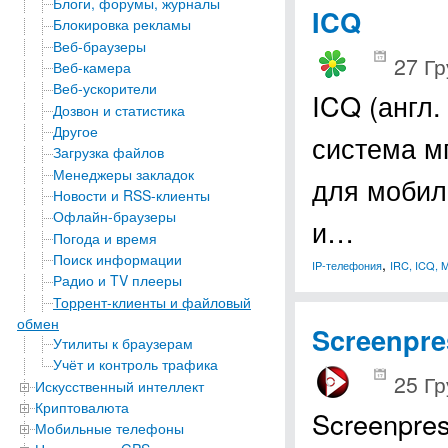
Блоги, форумы, журналы
ICQ
Блокировка рекламы
Веб-браузеры
27 Гр
Веб-камера
Веб-ускорители
ICQ (англ.
Дозвон и статистика
Другое
система м
Загрузка файлов
Менеджеры закладок
для мобил
Новости и RSS-клиенты
Офлайн-браузеры
и…
Погода и время
Поиск информации
,
IP-телефония
IRC, ICQ, 
Радио и TV плееры
Торрент-клиенты и файловый
обмен
Screenpre
Утилиты к браузерам
Учёт и контроль трафика
25 Гр
Искусственный интеллект
Криптовалюта
Screenpre
Мобильные телефоны