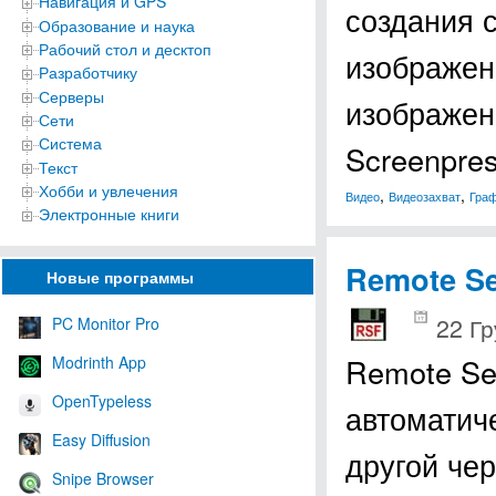
Навигация и GPS
создания 
Образование и наука
Рабочий стол и десктоп
изображен
Разработчику
Серверы
изображен
Сети
Система
Screenpre
Текст
Хобби и увлечения
,
,
Видео
Видеозахват
Граф
Электронные книги
Remote Se
Новые программы
22 Гр
PC Monitor Pro
Remote Se
Modrinth App
OpenTypeless
автоматич
Easy Diffusion
другой че
Snipe Browser