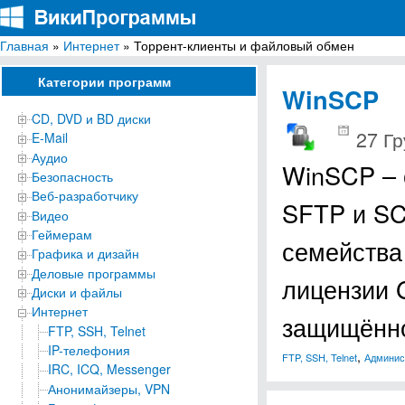
Главная
»
Интернет
» Торрент-клиенты и файловый обмен
ВикиПрограммы
Энциклопедия бесплатных компьютерных программ для Windows
Категории программ
WinSCP
CD, DVD и BD диски
27 Гр
E-Mail
Аудио
WinSCP – 
Безопасность
Веб-разработчику
SFTP и SC
Видео
Геймерам
семейства
Графика и дизайн
Деловые программы
лицензии 
Диски и файлы
Интернет
защищён
FTP, SSH, Telnet
IP-телефония
,
FTP, SSH, Telnet
Админис
IRC, ICQ, Messenger
Анонимайзеры, VPN