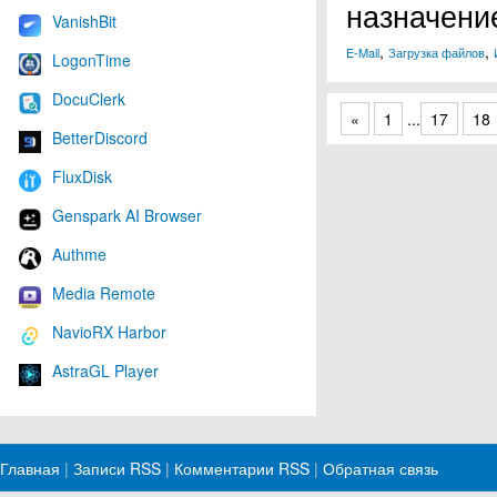
назначени
VanishBit
,
,
E-Mail
Загрузка файлов
LogonTime
DocuClerk
«
1
...
17
18
BetterDiscord
FluxDisk
Genspark AI Browser
Authme
Media Remote
NavioRX Harbor
AstraGL Player
Главная
|
Записи RSS
|
Комментарии RSS
|
Обратная связь