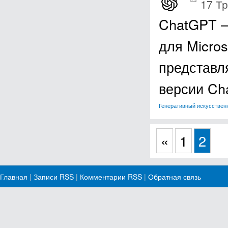
17 Тр
ChatGPT –
для Micros
представл
версии Ch
Генеративный искусствен
«
1
2
Главная
|
Записи RSS
|
Комментарии RSS
|
Обратная связь