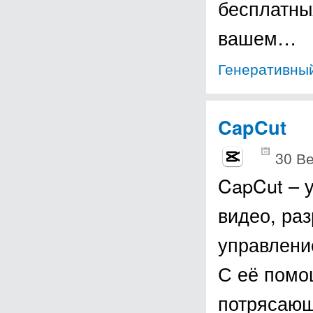
бесплатны
вашем…
Генеративный
CapCut
30 В
CapCut – 
видео, ра
управлени
С её помо
потрясаю