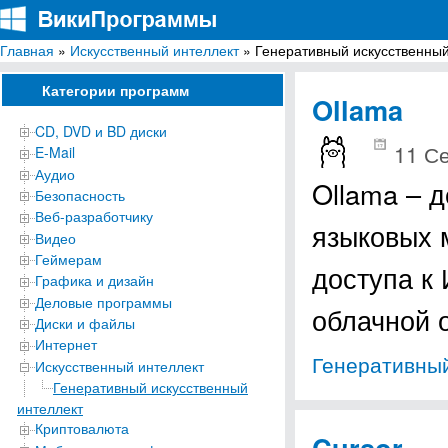
Главная
»
Искусственный интеллект
» Генеративный искусственный
ВикиПрограммы
Энциклопедия бесплатных компьютерных программ для Windows
Категории программ
Ollama
CD, DVD и BD диски
11 С
E-Mail
Аудио
Ollama – 
Безопасность
Веб-разработчику
языковых 
Видео
Геймерам
доступа к
Графика и дизайн
Деловые программы
облачной 
Диски и файлы
Интернет
Генеративный
Искусственный интеллект
Генеративный искусственный
интеллект
Криптовалюта
Cursor