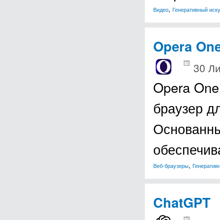
,
Видео
Генеративный иск
Opera On
30 Ли
Opera One
браузер дл
Основанны
обеспечив
,
Веб-браузеры
Генератив
ChatGPT