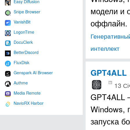
Easy Diffusion
модели и 
Snipe Browser
оффлайн. 
VanishBit
LogonTime
Генеративный
DocuClerk
интеллект
BetterDiscord
FluxDisk
GPT4ALL
Genspark AI Browser
Authme
13 Сі
Media Remote
GPT4ALL –
NavioRX Harbor
Windows, 
запуска б