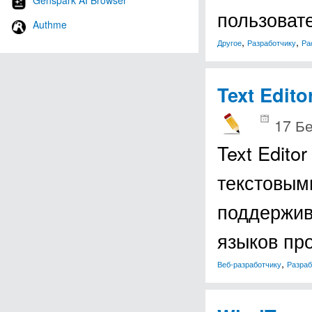
Genspark AI Browser
пользоват
Authme
,
,
Другое
Разработчику
Ра
Text Edito
17 Б
Text Edito
текстовым
поддержив
языков пр
,
Веб-разработчику
Разраб