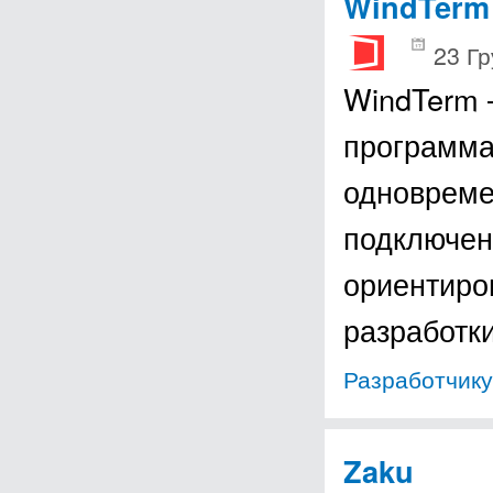
WindTerm
23 Гр
WindTerm 
программа
одновреме
подключен
ориентиро
разработ
Разработчику
Zaku