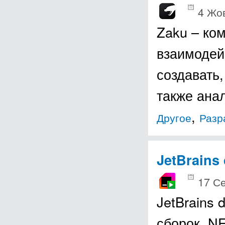
4 Жо
Zaku – ко
взаимодей
создавать,
также ана
,
Другое
Разр
JetBrains
17 С
JetBrains
сборок .NE