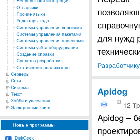
Непрерывная интеграция
Отладчики
позволяющ
Прочие языки
Редакторы кода
справочну
Системы управления версиями
Системы управления пакетами
для нужд 
Системы управления проектами
Системы учёта оборудования
техническ
Создание справки
Средства разработки
Разработчику
Статические анализаторы
Серверы
Сети
Система
Apidog
Текст
Хобби и увлечения
12 Тр
Электронные книги
Apidog – 
Новые программы
проектиро
DiskGeek