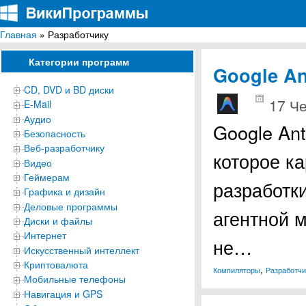
Главная
» Разработчику
ВикиПрограммы
Энциклопедия бесплатных компьютерных программ для Windows
Категории программ
Google An
CD, DVD и BD диски
17 Че
E-Mail
Аудио
Google Ant
Безопасность
Веб-разработчику
которое к
Видео
Геймерам
разработк
Графика и дизайн
Деловые программы
агентной м
Диски и файлы
Интернет
не…
Искусственный интеллект
Криптовалюта
,
Компиляторы
Разработчи
Мобильные телефоны
Навигация и GPS