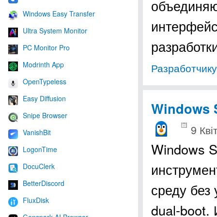
объединяю
Windows Easy Transfer
интерфейс
Ultra System Monitor
разработ
PC Monitor Pro
Modrinth App
Разработчику
OpenTypeless
Easy Diffusion
Windows S
Snipe Browser
9 Кві
VanishBit
Windows S
LogonTime
инструмен
DocuClerk
BetterDiscord
среду без
FluxDisk
dual-boot.