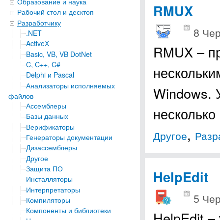
Образование и наука
RMUX
Рабочий стол и десктоп
Разработчику
8 Чер
.NET
ActiveX
RMUX – пр
Basic, VB, VB DotNet
C, C++, C#
нескольки
Delphi и Pascal
Анализаторы исполняемых
Windows. 
файлов
Ассемблеры
несколько
Базы данных
Верификаторы
,
Другое
Разр
Генераторы документации
Дизассемблеры
Другое
Защита ПО
HelpEdit
Инсталляторы
Интерпретаторы
5 Чер
Компиляторы
Компоненты и библиотеки
HelpEdit –