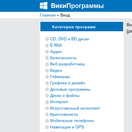
Главная
» Вход
ВикиПрограммы
Энциклопедия бесплатных компьютерных про
Вх
Категории программ
[p
CD, DVD и BD диски
E-Mail
Аудио
Безопасность
Веб-разработчику
Видео
Геймерам
Графика и дизайн
Деловые программы
Диски и файлы
Интернет
Искусственный интеллект
Криптовалюта
Мобильные телефоны
Навигация и GPS