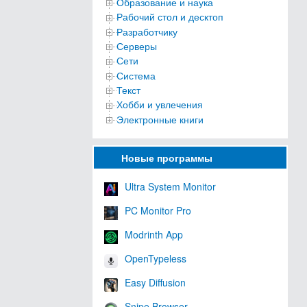
Образование и наука
Рабочий стол и десктоп
Разработчику
Серверы
Сети
Система
Текст
Хобби и увлечения
Электронные книги
Новые программы
Ultra System Monitor
PC Monitor Pro
Modrinth App
OpenTypeless
Easy Diffusion
Snipe Browser