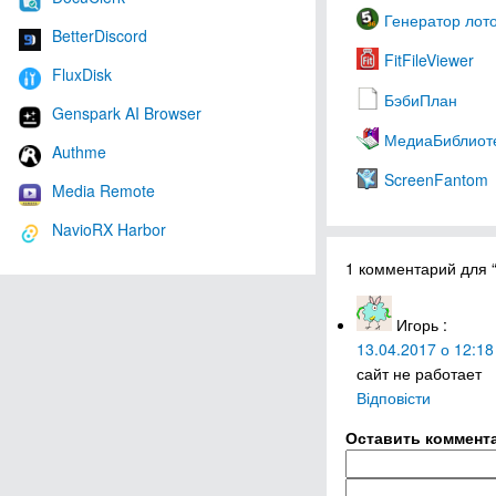
Генератор лото
BetterDiscord
FitFileViewer
FluxDisk
БэбиПлан
Genspark AI Browser
МедиаБиблиот
Authme
ScreenFantom
Media Remote
NavioRX Harbor
1 комментарий для 
Игорь
:
13.04.2017 о 12:18
сайт не работает
Відповісти
Оставить коммент