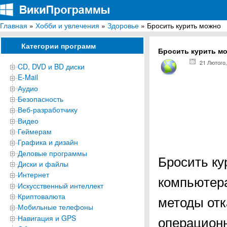
Главная
»
Хобби и увлечения
»
Здоровье
» Бросить курить можно
ВикиПрограммы
Энциклопедия бесплатных компьютерных программ для Windows
Категории программ
Бросить курить м
21 Лютого,
CD, DVD и BD диски
E-Mail
Аудио
Безопасность
Веб-разработчику
Видео
Геймерам
Графика и дизайн
Деловые программы
Бросить ку
Диски и файлы
Интернет
компьютера
Искусственный интеллект
Криптовалюта
методы отк
Мобильные телефоны
операционн
Навигация и GPS