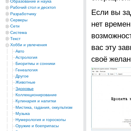
Образование и наука
Рабочий стол и десктоп
Если вы за
Разработчику
Серверы
нет времен
Сети
Система
возможност
Текст
вас эту за
Хобби и увлечения
Авто
своё желан
Астрология
Биоритмы и сонники
Генеалогия
Другое
Животные
Здоровье
Коллекционирование
Кулинария и напитки
Мистика, гадания, оккультизм
Музыка
Нумерология и гороскопы
Оружие и боеприпасы