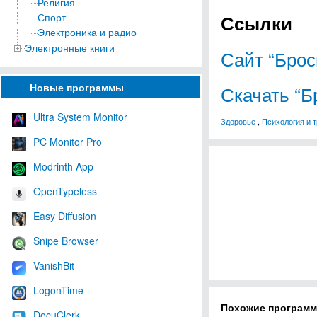
Религия
Ссылки
Спорт
Электроника и радио
Электронные книги
Сайт “Брос
Новые программы
Скачать “Б
Ultra System Monitor
Здоровье
,
Психология и т
PC Monitor Pro
Modrinth App
OpenTypeless
Easy Diffusion
Snipe Browser
VanishBit
LogonTime
Похожие програм
DocuClerk