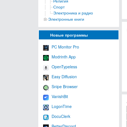
Религия
Спорт
Электроника и радио
Электронные книги
Новые программы
PC Monitor Pro
Modrinth App
OpenTypeless
Easy Diffusion
Snipe Browser
VanishBit
LogonTime
DocuClerk
BetterDiscord