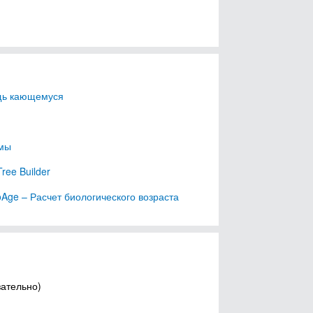
щь кающемуся
мы
Tree Builder
Age – Расчет биологического возраста
зательно)