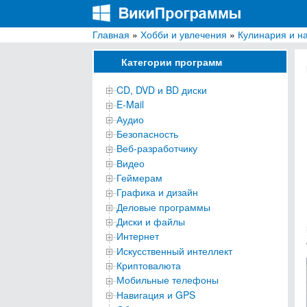
Главная
»
Хобби и увлечения
»
Кулинария и н
ВикиПрограммы
Энциклопедия бесплатных компьютерных про
Категории программ
CD, DVD и BD диски
E-Mail
Аудио
Безопасность
Веб-разработчику
Видео
Геймерам
Графика и дизайн
Деловые программы
Диски и файлы
Интернет
Искусственный интеллект
Криптовалюта
Мобильные телефоны
Навигация и GPS