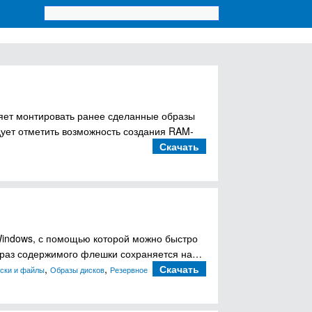
яет монтировать ранее сделанные образы
едует отметить возможность создания RAM-
Скачать
 Windows, с помощью которой можно быстро
браз содержимого флешки сохраняется на…
,
,
Скачать
ски и файлы
Образы дисков
Резервное