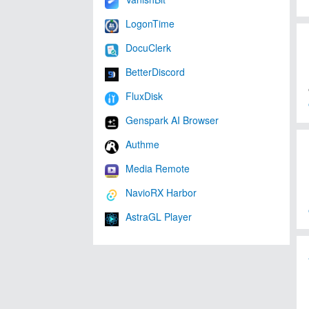
LogonTime
DocuClerk
BetterDiscord
FluxDisk
Genspark AI Browser
Authme
Media Remote
NavioRX Harbor
AstraGL Player