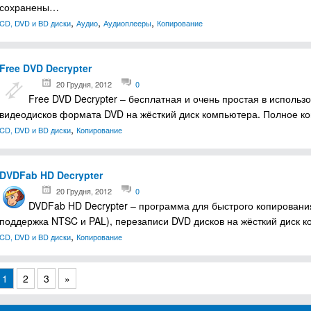
сохранены…
,
,
,
CD, DVD и BD диски
Аудио
Аудиоплееры
Копирование
Free DVD Decrypter
20 Грудня, 2012
0
Free DVD Decrypter – бесплатная и очень простая в исполь
видеодисков формата DVD на жёсткий диск компьютера. Полное к
,
CD, DVD и BD диски
Копирование
DVDFab HD Decrypter
20 Грудня, 2012
0
DVDFab HD Decrypter – программа для быстрого копирования
поддержка NTSC и PAL), перезаписи DVD дисков на жёсткий диск 
,
CD, DVD и BD диски
Копирование
1
2
3
»