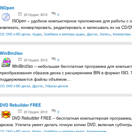
ISOpen
20 Грудня, 2012
0
ISOpen – удобное компьютерное приложение для работы с об
извлекать, конвертировать, редактировать и записывать их на CD
,
,
,
,
,
CD, DVD и BD диски
Аудио
Грабберы и рипперы аудио
Другое
Запись
Конвертеры 
WinBin2Iso
20 Грудня, 2012
0
WinBin2Iso – небольшая бесплатная программа для компьют
преобразования образов диска с расширением BIN в формат ISO. 
поддерживаются файлы объёмом…
,
,
CD, DVD и BD диски
Другое
Образы дисков
DVD Rebuilder FREE
20 Грудня, 2012
0
DVD Rebuilder FREE – бесплатная компьютерная программа
дисков. Утилита умеет делать точную копию DVD, включая субтит
,
,
,
CD, DVD и BD диски
Видео
Грабберы и рипперы видео
Копирование