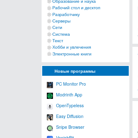
Образование и наука
Рабочий стол и десктоп
Разработчику
Серверы
Сети
Система
Текст
Хобби и увлечения
Электронные книги
Новые программы
PC Monitor Pro
Modrinth App
OpenTypeless
Easy Diffusion
Snipe Browser
VanishBit