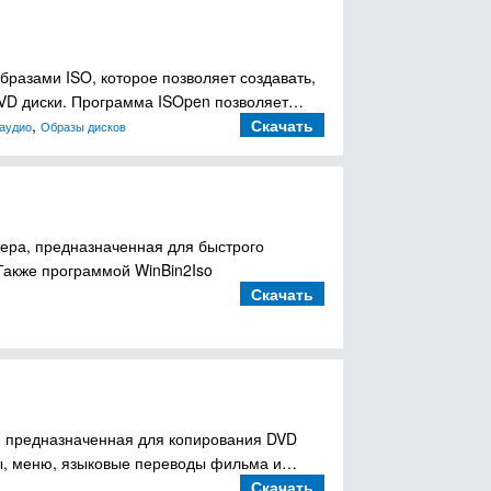
разами ISO, которое позволяет создавать,
/DVD диски. Программа ISOpen позволяет…
,
Скачать
аудио
Образы дисков
ера, предназначенная для быстрого
Также программой WinBin2Iso
Скачать
, предназначенная для копирования DVD
ры, меню, языковые переводы фильма и…
Скачать