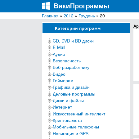
Главная
»
2012
»
Грудень
» 20
ВикиПрограммы
Энциклопедия бесплатных компьютерных про
Ар
Категории программ
CD, DVD и BD диски
E-Mail
Аудио
Безопасность
Веб-разработчику
Видео
Геймерам
Графика и дизайн
Деловые программы
Диски и файлы
Интернет
Искусственный интеллект
Криптовалюта
Мобильные телефоны
Навигация и GPS