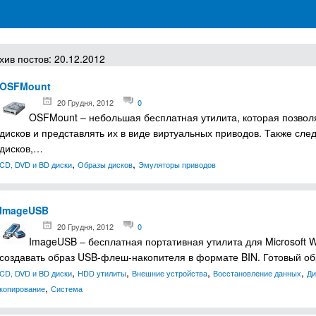
грамм для Windows
хив постов: 20.12.2012
OSFMount
20 Грудня, 2012
0
OSFMount – небольшая бесплатная утилита, которая позвол
дисков и представлять их в виде виртуальных приводов. Также сл
дисков,…
,
,
CD, DVD и BD диски
Образы дисков
Эмуляторы приводов
ImageUSB
20 Грудня, 2012
0
ImageUSB – бесплатная портативная утилита для Microsoft
создавать образ USB-флеш-накопителя в формате BIN. Готовый о
,
,
,
,
CD, DVD и BD диски
HDD утилиты
Внешние устройства
Восстановление данных
Ди
,
копирование
Система