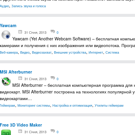
,
Аудио
Запись звука и голоса
Yawcam
31 Січня, 2013
0
Yawcam (Yet Another Webcam Software) – бесплатная компью
камерами и получения с них изображения или видеопотока. Прог
,
,
,
,
,
Веб-камера
Видео
Видеозахват
Внешние устройства
Интернет
Система
MSI Afterburner
31 Січня, 2013
0
MSI Afterburner – бесплатная компьютерная программа для 
видеокарт. MSI Afterburner построена на технологиях популярной 
видеокартами…
,
,
,
Геймерам
Мониторинг системы
Настройка и оптимизация
Утилиты геймерам
Free 3D Video Maker
31 Січня, 2013
0