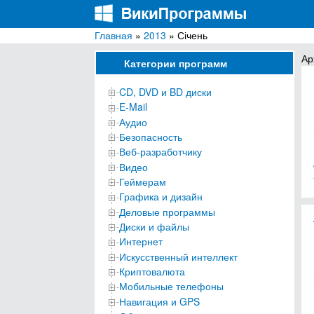
Главная
»
2013
» Січень
ВикиПрограммы
Энциклопедия бесплатных компьютерных про
Ар
Категории программ
CD, DVD и BD диски
E-Mail
Аудио
Безопасность
Веб-разработчику
Видео
Геймерам
Графика и дизайн
Деловые программы
Диски и файлы
Интернет
Искусственный интеллект
Криптовалюта
Мобильные телефоны
Навигация и GPS