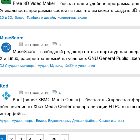
Free 3D Video Maker – бесплатная и удобная программа для
Уникальность программы состоит в том, что вы можете создать 3D-
,
,
,
2D и 3D
Видео
Графика и дизайн
Конвертеры видео
MuseScore
31 Січня, 2013
0
MuseScore – свободный редактор нотных партитур для опер
X и Linux, распространяемый на условиях GNU General Public Lic
,
,
,
DJ Студии и микшеры
Аудио
Музыка
Хобби и увлечения
Kodi
31 Січня, 2013
4
Kodi (ранее XBMC Media Center) – бесплатный кроссплатф
обеспечение от Xbox Media Center для организации HTPC с откры
интерфейс…
,
,
,
,
,
Аудио
Аудиоплееры
Видео
Видеоплееры
Диски и файлы
Каталогизаторы
1
2
3
4
5
...
28
»