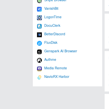
VanishBit
LogonTime
DocuClerk
BetterDiscord
FluxDisk
Genspark AI Browser
Authme
Media Remote
NavioRX Harbor