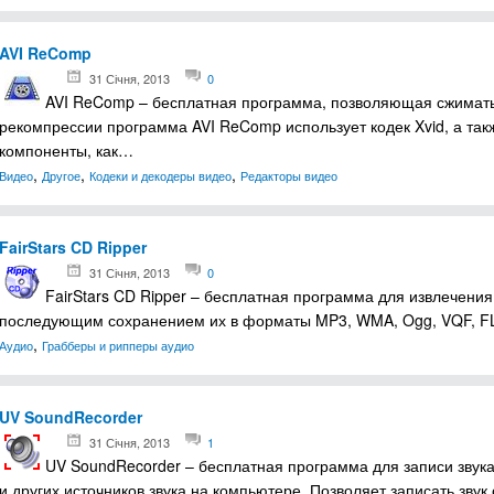
AVI ReComp
31 Січня, 2013
0
AVI ReComp – бесплатная программа, позволяющая сжимать
рекомпрессии программа AVI ReComp использует кодек Xvid, а та
компоненты, как…
,
,
,
Видео
Другое
Кодеки и декодеры видео
Редакторы видео
FairStars CD Ripper
31 Січня, 2013
0
FairStars CD Ripper – бесплатная программа для извлечения
последующим сохранением их в форматы MP3, WMA, Ogg, VQF, F
,
Аудио
Грабберы и рипперы аудио
UV SoundRecorder
31 Січня, 2013
1
UV SoundRecorder – бесплатная программа для записи звук
и других источников звука на компьютере. Позволяет записать зву