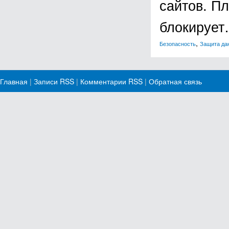
сайтов. П
блокируе
,
Безопасность
Защита да
Главная
|
Записи RSS
|
Комментарии RSS
|
Обратная связь