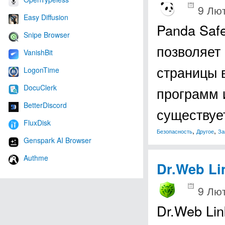
9 Лют
Easy Diffusion
Panda Safe
Snipe Browser
позволяет
VanishBit
страницы 
LogonTime
DocuClerk
программ 
BetterDiscord
существу
FluxDisk
,
,
Безопасность
Другое
За
Genspark AI Browser
Authme
Dr.Web Li
9 Лют
Dr.Web Li