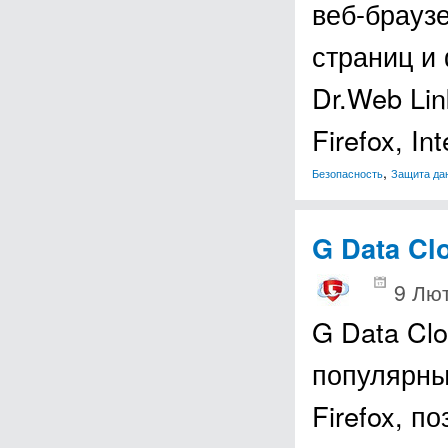
веб-брауз
страниц и
Dr.Web Li
Firefox, In
,
Безопасность
Защита да
G Data Cl
9 Лют
G Data Cl
популярных
Firefox, п