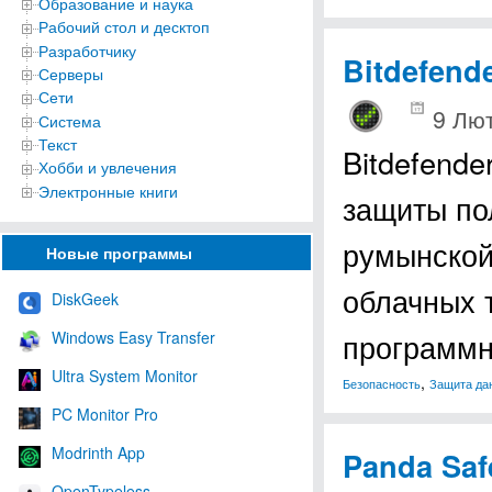
Образование и наука
Рабочий стол и десктоп
Разработчику
Bitdefende
Серверы
Сети
9 Лют
Система
Текст
Bitdefende
Хобби и увлечения
Электронные книги
защиты пол
румынской
Новые программы
облачных 
DiskGeek
программ
Windows Easy Transfer
Ultra System Monitor
,
Безопасность
Защита да
PC Monitor Pro
Modrinth App
Panda Saf
OpenTypeless