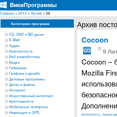
Главная
»
2013
»
Лютий
» 09
ВикиПрограммы
Энциклопедия бесплатных компьютерных программ для Windows
Архив посто
Категории программ
CD, DVD и BD диски
Cocoon
E-Mail
Аудио
9 Лют
Безопасность
Веб-разработчику
Cocoon – 
Видео
Геймерам
Mozilla Fir
Графика и дизайн
Деловые программы
использов
Диски и файлы
Интернет
безопасно
Искусственный интеллект
Криптовалюта
Дополнени
Мобильные телефоны
Навигация и GPS
,
Безопасность
Защита да