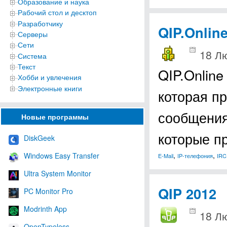
Образование и наука
Рабочий стол и десктоп
Разработчику
QIP.Onlin
Серверы
Сети
18 Лю
Система
Текст
QIP.Onlin
Хобби и увлечения
Электронные книги
которая п
сообщения
Новые программы
которые п
DiskGeek
,
,
Windows Easy Transfer
E-Mail
IP-телефония
IRC
Ultra System Monitor
QIP 2012
PC Monitor Pro
Modrinth App
18 Лю
OpenTypeless