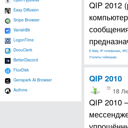
QIP 2012 (
Easy Diffusion
компьютер
Snipe Browser
сообщения
VanishBit
предназна
LogonTime
DocuClerk
,
,
E-Mail
IP-телефония
IRC
Утилиты геймерам
BetterDiscord
FluxDisk
QIP 2010
Genspark AI Browser
18 Лю
Authme
QIP 2010 –
мессендже
упрощённы