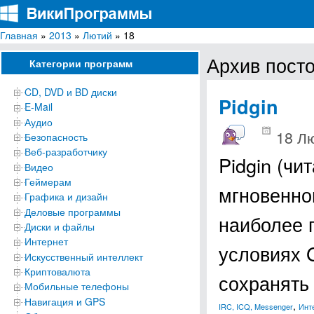
Главная
»
2013
»
Лютий
» 18
ВикиПрограммы
Энциклопедия бесплатных компьютерных программ для Windows
Архив посто
Категории программ
CD, DVD и BD диски
Pidgin
E-Mail
Аудио
18 Лю
Безопасность
Веб-разработчику
Pidgin (чи
Видео
Геймерам
мгновенно
Графика и дизайн
Деловые программы
наиболее 
Диски и файлы
Интернет
условиях G
Искусственный интеллект
Криптовалюта
сохранять
Мобильные телефоны
Навигация и GPS
,
IRC, ICQ, Messenger
Инт