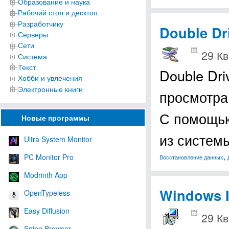
Образование и наука
Рабочий стол и десктоп
Разработчику
Double Dr
Серверы
Сети
29 Кв
Система
Текст
Double Dr
Хобби и увлечения
Электронные книги
просмотра
С помощью
Новые программы
из систем
Ultra System Monitor
,
PC Monitor Pro
Восстановление данных
Modrinth App
Windows I
OpenTypeless
Easy Diffusion
29 Кв
Snipe Browser