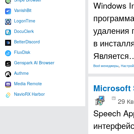
Windows In
VanishBit
программа
LogonTime
удаления 
DocuClerk
в инсталля
BetterDiscord
FluxDisk
Является
Genspark AI Browser
,
Boot менеджеры
Настрой
Authme
Media Remote
Microsoft
NavioRX Harbor
29 Кв
Speech App
интерфейс