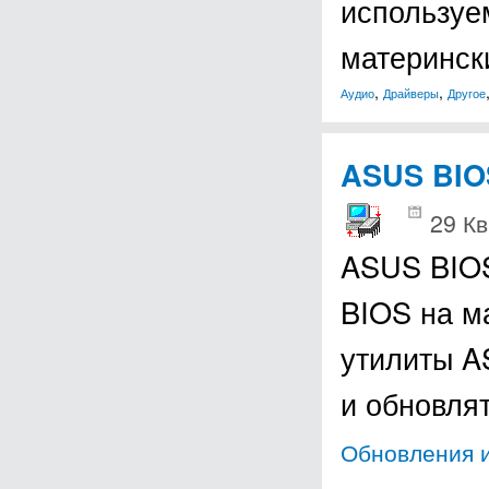
используе
материнс
,
,
Аудио
Драйверы
Другое
ASUS BIO
29 Кв
ASUS BIOS
BIOS на м
утилиты A
и обновля
Обновления и