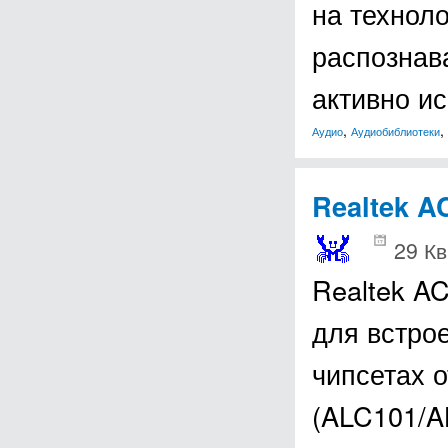
на технол
распознава
активно и
,
,
Аудио
Аудиобиблиотеки
Realtek A
29 Кв
Realtek AC
для встро
чипсетах 
(ALC101/A