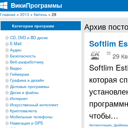
Главная
»
2013
»
Квітень
» 29
ВикиПрограммы
Энциклопедия бесплатных компьютерных программ для Windows
Архив посто
Категории программ
CD, DVD и BD диски
Softlim Es
E-Mail
Аудио
29 Кв
Безопасность
Веб-разработчику
Softlim Es
Видео
Геймерам
которая с
Графика и дизайн
Деловые программы
установле
Диски и файлы
Интернет
программно
Искусственный интеллект
Криптовалюта
чтобы…
Мобильные телефоны
Навигация и GPS
,
Автоматизация
Драйвер