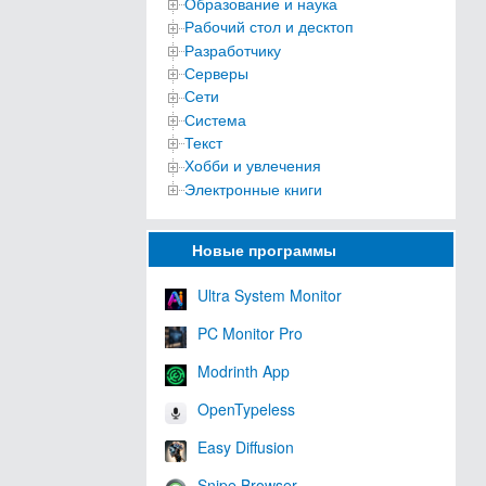
Образование и наука
Рабочий стол и десктоп
Разработчику
Серверы
Сети
Система
Текст
Хобби и увлечения
Электронные книги
Новые программы
Ultra System Monitor
PC Monitor Pro
Modrinth App
OpenTypeless
Easy Diffusion
Snipe Browser