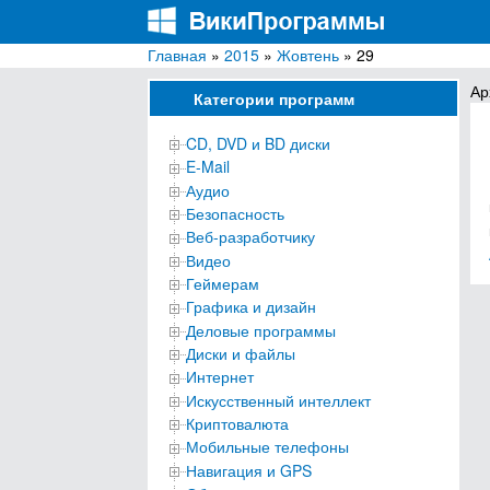
Главная
»
2015
»
Жовтень
» 29
ВикиПрограммы
Энциклопедия бесплатных компьютерных про
Ар
Категории программ
CD, DVD и BD диски
E-Mail
Аудио
Безопасность
Веб-разработчику
Видео
Геймерам
Графика и дизайн
Деловые программы
Диски и файлы
Интернет
Искусственный интеллект
Криптовалюта
Мобильные телефоны
Навигация и GPS