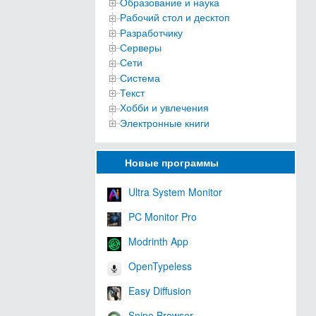
Образование и наука
Рабочий стол и десктоп
Разработчику
Серверы
Сети
Система
Текст
Хобби и увлечения
Электронные книги
Новые программы
Ultra System Monitor
PC Monitor Pro
Modrinth App
OpenTypeless
Easy Diffusion
Snipe Browser