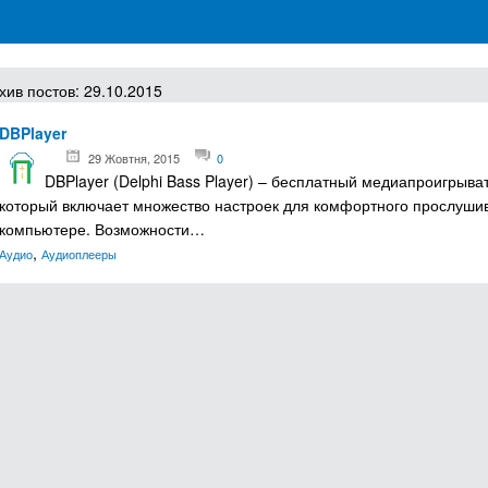
грамм для Windows
хив постов: 29.10.2015
DBPlayer
29 Жовтня, 2015
0
DBPlayer (Delphi Bass Player) – бесплатный медиапроигрыв
который включает множество настроек для комфортного прослуши
компьютере. Возможности…
,
Аудио
Аудиоплееры