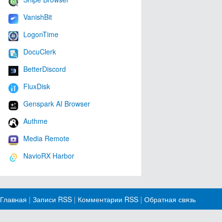
VanishBit
LogonTime
DocuClerk
BetterDiscord
FluxDisk
Genspark AI Browser
Authme
Media Remote
NavioRX Harbor
Главная
|
Записи RSS
|
Комментарии RSS
|
Обратная связь