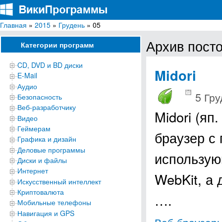
Главная
»
2015
»
Грудень
» 05
ВикиПрограммы
Энциклопедия бесплатных компьютерных программ для Windows
Архив посто
Категории программ
CD, DVD и BD диски
Midori
E-Mail
Аудио
5 Гру
Безопасность
Веб-разработчику
Midori (я
Видео
Геймерам
браузер с
Графика и дизайн
Деловые программы
использую
Диски и файлы
Интернет
WebKit, а
Искусственный интеллект
Криптовалюта
….
Мобильные телефоны
Навигация и GPS
Веб-браузер