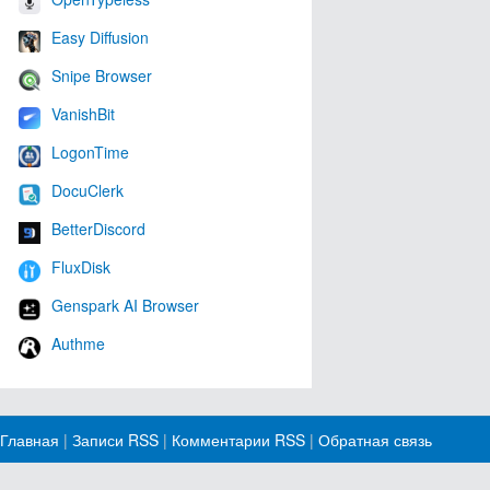
Easy Diffusion
Snipe Browser
VanishBit
LogonTime
DocuClerk
BetterDiscord
FluxDisk
Genspark AI Browser
Authme
Главная
|
Записи RSS
|
Комментарии RSS
|
Обратная связь