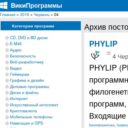
Главная
»
2016
»
Червень
» 04
ВикиПрограммы
Энциклопедия бесплатных компьютерных программ для Windows
Архив посто
Категории программ
CD, DVD и BD диски
PHYLIP
E-Mail
Аудио
4 Чер
Безопасность
Веб-разработчику
PHYLIP (P
Видео
Геймерам
программн
Графика и дизайн
Деловые программы
филогенети
Диски и файлы
Интернет
программ,
Искусственный интеллект
Криптовалюта
Входящие
Мобильные телефоны
Навигация и GPS
,
Биоинформатика
Графика