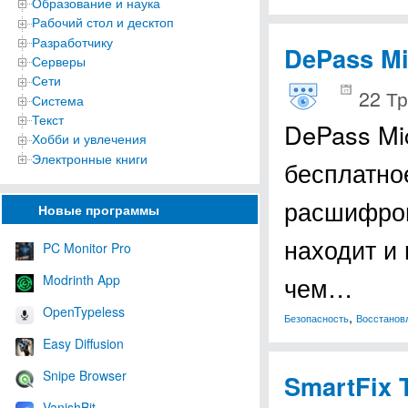
Образование и наука
Рабочий стол и десктоп
Разработчику
DePass Mi
Серверы
Сети
22 Тр
Система
Текст
DePass Mi
Хобби и увлечения
Электронные книги
бесплатно
расшифров
Новые программы
находит и
PC Monitor Pro
чем…
Modrinth App
OpenTypeless
,
Безопасность
Восстанов
Easy Diffusion
Snipe Browser
SmartFix 
VanishBit