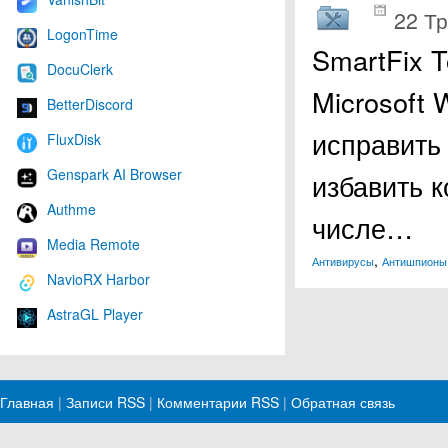
22 Тр
LogonTime
SmartFix 
DocuClerk
Microsoft 
BetterDiscord
исправить
FluxDisk
Genspark AI Browser
избавить 
Authme
числе…
Media Remote
,
Антивирусы
Антишпионы
NavioRX Harbor
AstraGL Player
Главная
|
Записи RSS
|
Комментарии RSS
|
Обратная связь