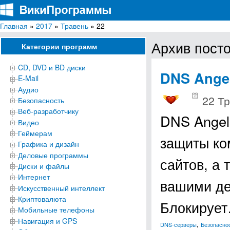
Главная
»
2017
»
Травень
» 22
ВикиПрограммы
Энциклопедия бесплатных компьютерных программ для Windows
Архив посто
Категории программ
CD, DVD и BD диски
DNS Ange
E-Mail
Аудио
22 Тр
Безопасность
Веб-разработчику
DNS Angel
Видео
Геймерам
защиты ко
Графика и дизайн
Деловые программы
сайтов, а
Диски и файлы
Интернет
вашими де
Искусственный интеллект
Криптовалюта
Блокируе
Мобильные телефоны
Навигация и GPS
,
DNS-серверы
Безопасно