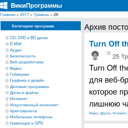
Главная
»
2017
»
Травень
» 25
ВикиПрограммы
Энциклопедия бесплатных компьютерных программ для Windows
Архив посто
Категории программ
CD, DVD и BD диски
Turn Off t
E-Mail
Аудио
25 Тр
Безопасность
Веб-разработчику
Turn Off t
Видео
Геймерам
для веб-бр
Графика и дизайн
Деловые программы
которое п
Диски и файлы
Интернет
лишнюю ч
Искусственный интеллект
Криптовалюта
,
,
Видео
Другое
Интернет
Мобильные телефоны
Навигация и GPS