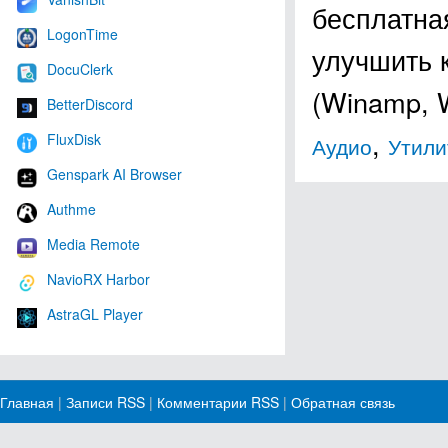
бесплатна
LogonTime
улучшить 
DocuClerk
(Winamp, 
BetterDiscord
,
FluxDisk
Аудио
Утили
Genspark AI Browser
Authme
Media Remote
NavioRX Harbor
AstraGL Player
Главная
|
Записи RSS
|
Комментарии RSS
|
Обратная связь