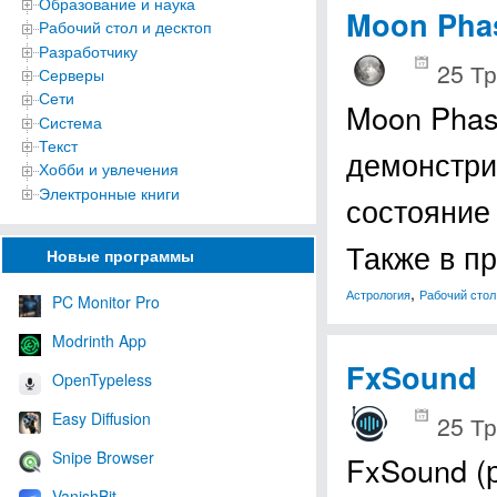
Образование и наука
Moon Pha
Рабочий стол и десктоп
Разработчику
25 Тр
Серверы
Сети
Moon Phas
Система
Текст
демонстри
Хобби и увлечения
Электронные книги
состояние
Также в п
Новые программы
,
Астрология
Рабочий стол
PC Monitor Pro
Modrinth App
FxSound
OpenTypeless
Easy Diffusion
25 Тр
Snipe Browser
FxSound (
VanishBit