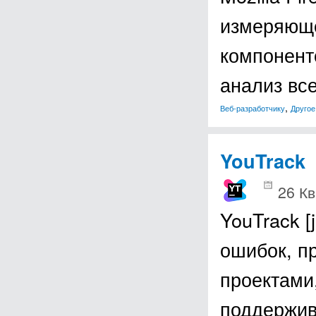
измеряюще
компонент
анализ вс
,
Веб-разработчику
Другое
YouTrack
26 Кв
YouTrack [
ошибок, п
проектами,
поддержив