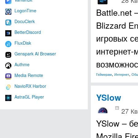
Battle.net
LogonTime
DocuClerk
Blizzard 
BetterDiscord
игровых с
FluxDisk
интернет-
Genspark AI Browser
возможно
Authme
,
,
Геймерам
Интернет
Общ
Media Remote
NavioRX Harbor
YSlow
AstraGL Player
27 Кв
YSlow – б
Mozilla Fi