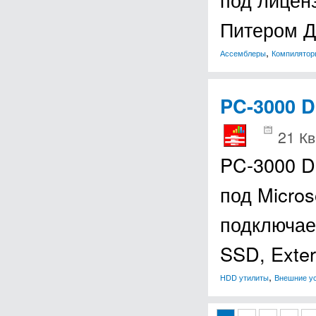
Питером 
,
Ассемблеры
Компилятор
PC-3000 D
21 Кв
PC-3000 D
под Micro
подключае
SSD, Exte
,
HDD утилиты
Внешние у