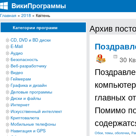
Главная
»
2018
» Квітень
ВикиПрограммы
Энциклопедия бесплатных компьютерных программ для Windows
Архив посто
Категории программ
CD, DVD и BD диски
Поздравл
E-Mail
Аудио
30 Кв
Безопасность
Веб-разработчику
Поздравле
Видео
Геймерам
компьютер
Графика и дизайн
Деловые программы
главных о
Диски и файлы
Интернет
Помимо по
Искусственный интеллект
Криптовалюта
содержат
Мобильные телефоны
Навигация и GPS
,
Обои, темы, оболочки
Ра