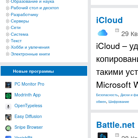
Образование и наука
Рабочий стол и десктоп
Разработчику
iCloud
Серверы
Сети
29 Кв
Система
Текст
iCloud – 
Хобби и увлечения
Электронные книги
копирован
такими уст
Новые программы
Microsoft
PC Monitor Pro
,
Modrinth App
Безопасность
Диски и ф
,
обмен
Шифрование
OpenTypeless
Easy Diffusion
Battle.net
Snipe Browser
28 Кв
VanishBit