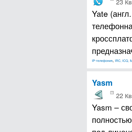
23 Кв
Yate (англ
телефонна
кроссплат
предназна
,
IP-телефония
IRC, ICQ, 
Yasm
22 Кв
Yasm – св
полностью
под лицен