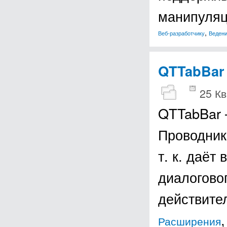
манипуляц
,
Веб-разработчику
Ведени
QTTabBar
25 Кв
QTTabBar 
Проводник
т. к. даёт
диалогово
действите
Расширения