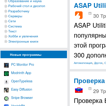
Образование и наука
ASAP Util
Рабочий стол и десктоп
Разработчику
30 Тр
Серверы
Сети
ASAP Utili
Система
Текст
популярны
Хобби и увлечения
Электронные книги
этой прог
300 допол
Новые программы
,
,
Автоматизация
Другое
С
PC Monitor Pro
Modrinth App
Проверка
OpenTypeless
Easy Diffusion
29 Тр
Snipe Browser
Проверка 
VanishBit