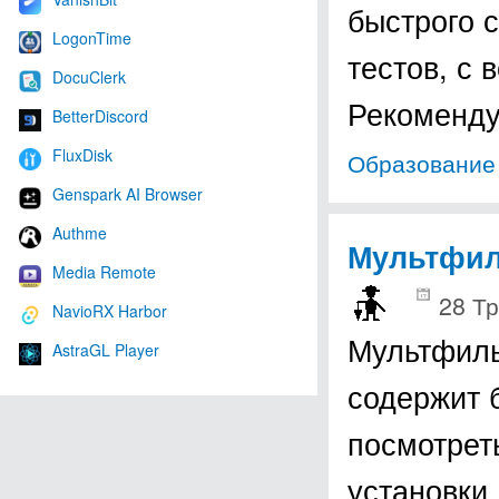
быстрого 
LogonTime
тестов, с 
DocuClerk
Рекоменду
BetterDiscord
FluxDisk
Образование 
Genspark AI Browser
Authme
Мультфил
Media Remote
28 Тр
NavioRX Harbor
Мультфиль
AstraGL Player
содержит 
посмотрет
установки