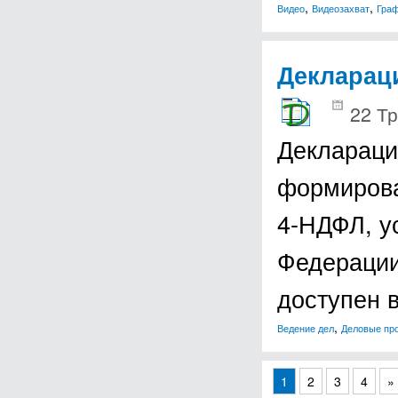
,
,
Видео
Видеозахват
Граф
Декларац
22 Тр
Деклараци
формирова
4-НДФЛ, у
Федерации
доступен
,
Ведение дел
Деловые пр
1
2
3
4
»