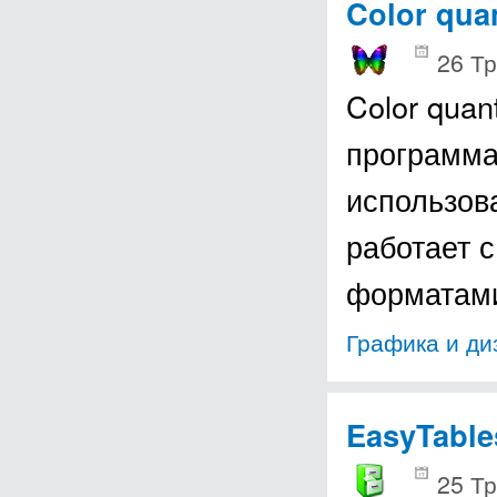
Color quan
26 Тр
Color qua
программа
использов
работает 
формата
Графика и ди
EasyTable
25 Тр