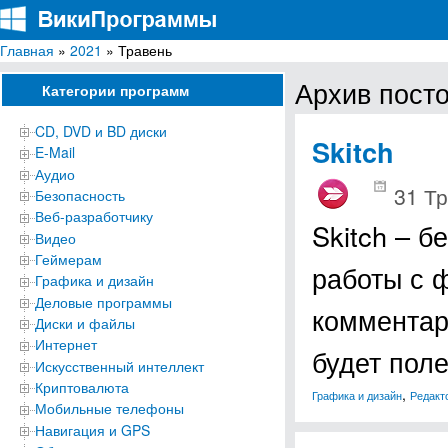
Главная
»
2021
» Травень
ВикиПрограммы
Энциклопедия бесплатных компьютерных программ для Windows
Архив посто
Категории программ
CD, DVD и BD диски
Skitch
E-Mail
Аудио
31 Тр
Безопасность
Веб-разработчику
Skitch – 
Видео
Геймерам
работы с 
Графика и дизайн
Деловые программы
комментар
Диски и файлы
Интернет
будет пол
Искусственный интеллект
Криптовалюта
,
Графика и дизайн
Редакт
Мобильные телефоны
Навигация и GPS