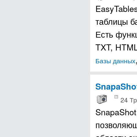
EasyTable
таблицы б
Есть функ
TXT, HTM
Базы данных
SnapaSho
24 Тр
SnapaShot
позволяющ