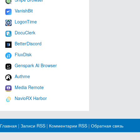
VanishBit
LogonTime
DocuClerk
BetterDiscord
FluxDisk
Genspark AI Browser
Authme
Media Remote
NavioRX Harbor
Главная
|
Записи RSS
|
Комментарии RSS
|
Обратная связь