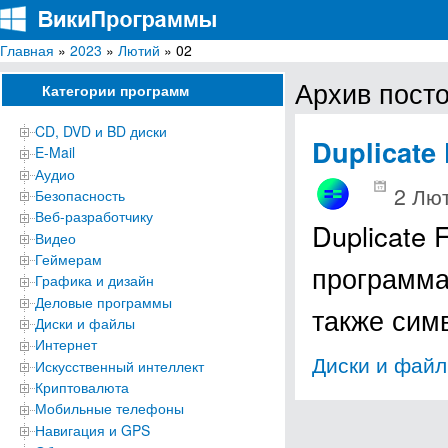
Главная
»
2023
»
Лютий
» 02
ВикиПрограммы
Энциклопедия бесплатных компьютерных программ для Windows
Архив посто
Категории программ
CD, DVD и BD диски
Duplicate 
E-Mail
Аудио
2 Лют
Безопасность
Веб-разработчику
Duplicate 
Видео
Геймерам
программа
Графика и дизайн
Деловые программы
также сим
Диски и файлы
Интернет
Диски и фай
Искусственный интеллект
Криптовалюта
Мобильные телефоны
Навигация и GPS