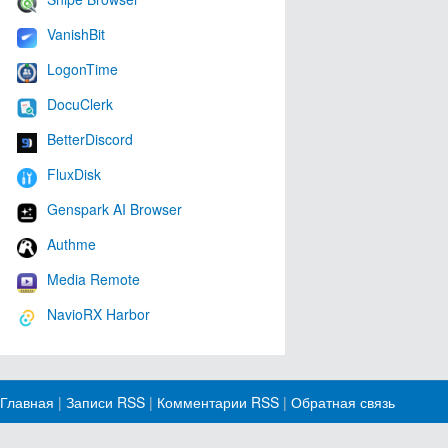
VanishBit
LogonTime
DocuClerk
BetterDiscord
FluxDisk
Genspark AI Browser
Authme
Media Remote
NavioRX Harbor
Главная
|
Записи RSS
|
Комментарии RSS
|
Обратная связь