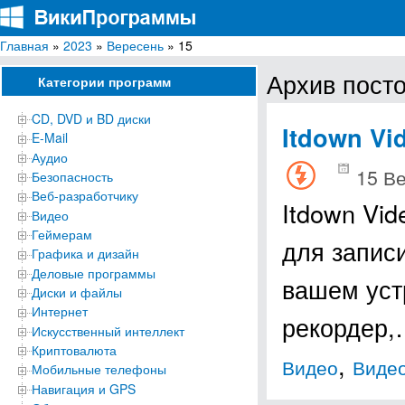
Главная
»
2023
»
Вересень
» 15
ВикиПрограммы
Энциклопедия бесплатных компьютерных программ для Windows
Архив посто
Категории программ
CD, DVD и BD диски
Itdown Vi
E-Mail
Аудио
15 В
Безопасность
Веб-разработчику
Itdown Vi
Видео
Геймерам
для запис
Графика и дизайн
Деловые программы
вашем уст
Диски и файлы
Интернет
рекордер
Искусственный интеллект
Криптовалюта
,
Видео
Виде
Мобильные телефоны
Навигация и GPS