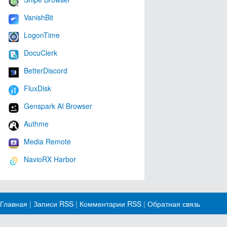
VanishBit
LogonTime
DocuClerk
BetterDiscord
FluxDisk
Genspark AI Browser
Authme
Media Remote
NavioRX Harbor
Главная
|
Записи RSS
|
Комментарии RSS
|
Обратная связь