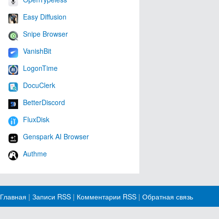
Easy Diffusion
Snipe Browser
VanishBit
LogonTime
DocuClerk
BetterDiscord
FluxDisk
Genspark AI Browser
Authme
Главная
|
Записи RSS
|
Комментарии RSS
|
Обратная связь