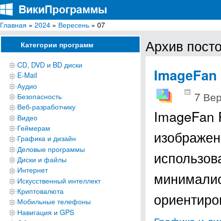
Главная
»
2024
»
Вересень
» 07
ВикиПрограммы
Энциклопедия бесплатных компьютерных программ для Windows
Архив посто
Категории программ
CD, DVD и BD диски
ImageFan
E-Mail
Аудио
7 Вер
Безопасность
Веб-разработчику
ImageFan 
Видео
Геймерам
изображен
Графика и дизайн
Деловые программы
использов
Диски и файлы
Интернет
минималис
Искусственный интеллект
Криптовалюта
ориентиро
Мобильные телефоны
Навигация и GPS
Графика и ди