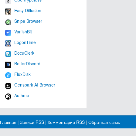
Easy Diffusion
Snipe Browser
VanishBit
LogonTime
DocuClerk
BetterDiscord
FluxDisk
Genspark AI Browser
Authme
Главная
|
Записи RSS
|
Комментарии RSS
|
Обратная связь