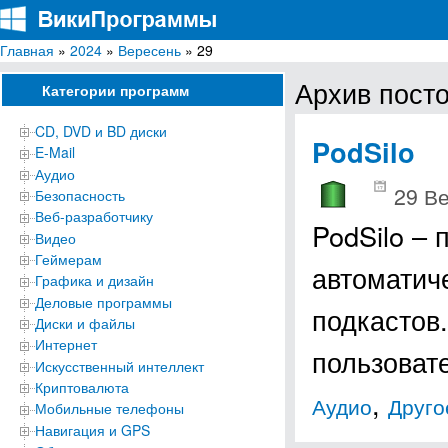
Главная
»
2024
»
Вересень
» 29
ВикиПрограммы
Энциклопедия бесплатных компьютерных программ для Windows
Архив посто
Категории программ
CD, DVD и BD диски
PodSilo
E-Mail
Аудио
29 В
Безопасность
Веб-разработчику
PodSilo – 
Видео
Геймерам
автоматич
Графика и дизайн
Деловые программы
подкастов
Диски и файлы
Интернет
пользоват
Искусственный интеллект
Криптовалюта
,
Аудио
Друго
Мобильные телефоны
Навигация и GPS