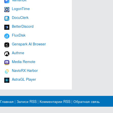
LogonTime
DocuClerk
BetterDiscord
FluxDisk
Genspark AI Browser
Authme
Media Remote
NavioRX Harbor
AstraGL Player
Главная
|
Записи RSS
|
Комментарии RSS
|
Обратная связь