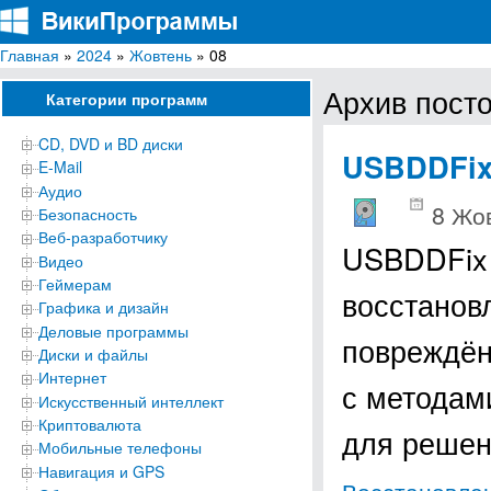
Главная
»
2024
»
Жовтень
» 08
ВикиПрограммы
Энциклопедия бесплатных компьютерных программ для Windows
Архив посто
Категории программ
CD, DVD и BD диски
USBDDFi
E-Mail
Аудио
8 Жо
Безопасность
Веб-разработчику
USBDDFix 
Видео
Геймерам
восстанов
Графика и дизайн
Деловые программы
повреждён
Диски и файлы
Интернет
с методам
Искусственный интеллект
Криптовалюта
для реше
Мобильные телефоны
Навигация и GPS
Восстановле