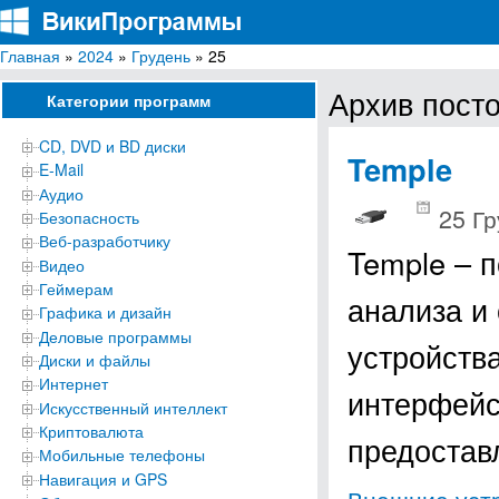
Главная
»
2024
»
Грудень
» 25
ВикиПрограммы
Энциклопедия бесплатных компьютерных программ для Windows
Архив посто
Категории программ
CD, DVD и BD диски
Temple
E-Mail
Аудио
25 Гр
Безопасность
Веб-разработчику
Temple – 
Видео
Геймерам
анализа и
Графика и дизайн
Деловые программы
устройств
Диски и файлы
Интернет
интерфейс 
Искусственный интеллект
Криптовалюта
предостав
Мобильные телефоны
Навигация и GPS
Внешние уст