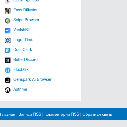
Easy Diffusion
Snipe Browser
VanishBit
LogonTime
DocuClerk
BetterDiscord
FluxDisk
Genspark AI Browser
Authme
Главная
|
Записи RSS
|
Комментарии RSS
|
Обратная связь