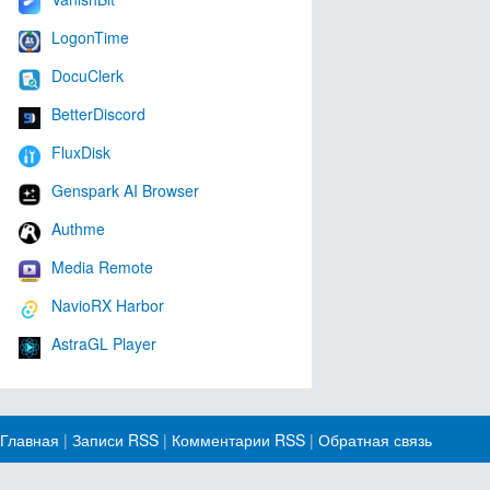
LogonTime
DocuClerk
BetterDiscord
FluxDisk
Genspark AI Browser
Authme
Media Remote
NavioRX Harbor
AstraGL Player
Главная
|
Записи RSS
|
Комментарии RSS
|
Обратная связь