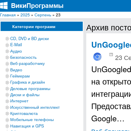
Главная
»
2025
»
Серпень
» 23
ВикиПрограммы
Энциклопедия бесплатных компьютерных программ для Windows
Архив посто
Категории программ
CD, DVD и BD диски
UnGoogle
E-Mail
Аудио
23 С
Безопасность
Веб-разработчику
UnGoogled
Видео
Геймерам
на открыт
Графика и дизайн
Деловые программы
интеграци
Диски и файлы
Интернет
Предостав
Искусственный интеллект
Криптовалюта
Google…
Мобильные телефоны
Навигация и GPS
Веб-браузер