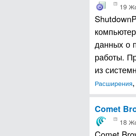
19 Ж
ShutdownP
компьютер
данных о 
работы. П
из систем
Расширения
Comet Br
18 Ж
Comet Bro