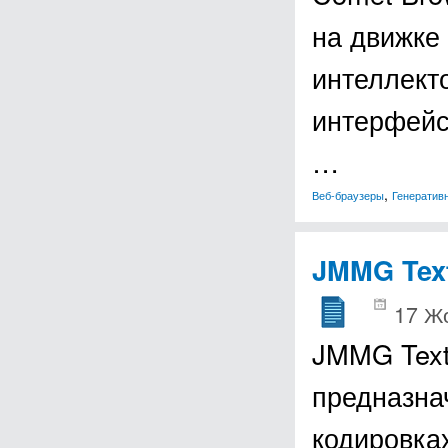
на движке
интеллекто
интерфейс
…
,
Веб-браузеры
Генератив
JMMG Text
17 Ж
JMMG Text 
предназна
кодировка