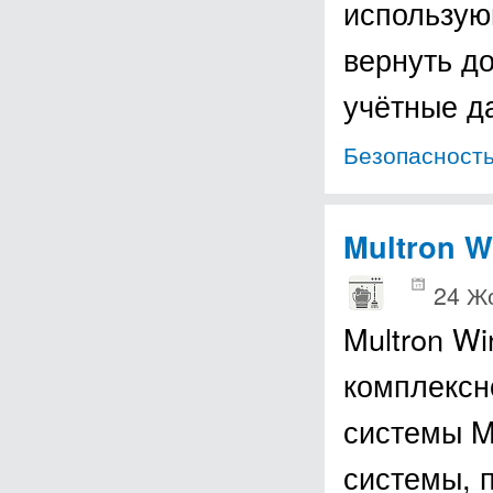
использую
вернуть д
учётные 
Безопасност
Multron W
24 Ж
Multron W
комплексн
системы M
системы, 