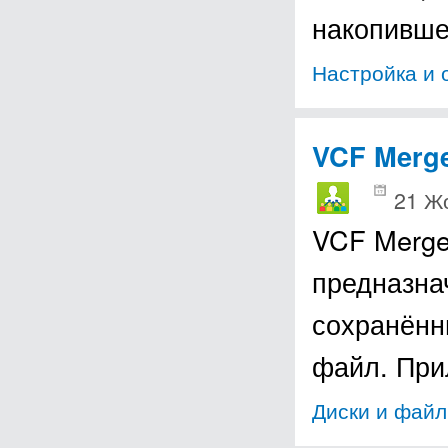
накопивше
Настройка и 
VCF Merg
21 Ж
VCF Merge
предназна
сохранённы
файл. При
Диски и фай