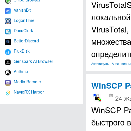
VirusTota
VanishBit
локальной
LogonTime
VirusTotal
DocuClerk
множества
BetterDiscord
FluxDisk
определит
Genspark AI Browser
,
Антивирусы
Антишпионы
Authme
Media Remote
WinSCP P
NavioRX Harbor
24 Ж
WinSCP Pa
быстрого 