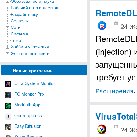
Образование и наука
Рабочий стол и десктоп
RemoteD
Разработчику
Серверы
24 Ж
Сети
Система
RemoteDLL
Текст
Хобби и увлечения
(injection
Электронные книги
запущенны
Новые программы
требует у
Ultra System Monitor
Расширения
PC Monitor Pro
Modrinth App
VirusTota
OpenTypeless
Easy Diffusion
24 Ж
Snipe Browser