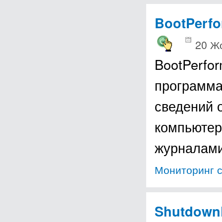
BootPerf
20 Ж
BootPerfo
программа
сведений 
компьютер
журналами
Мониторинг 
Shutdown