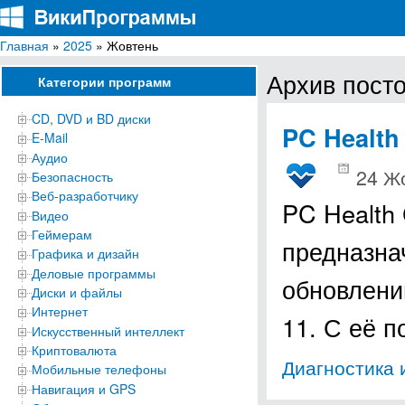
Главная
»
2025
» Жовтень
ВикиПрограммы
Энциклопедия бесплатных компьютерных программ для Windows
Архив пост
Категории программ
CD, DVD и BD диски
PC Health
E-Mail
Аудио
24 Ж
Безопасность
Веб-разработчику
PC Health
Видео
Геймерам
предназна
Графика и дизайн
Деловые программы
обновлени
Диски и файлы
Интернет
11. С её 
Искусственный интеллект
Криптовалюта
Диагностика 
Мобильные телефоны
Навигация и GPS