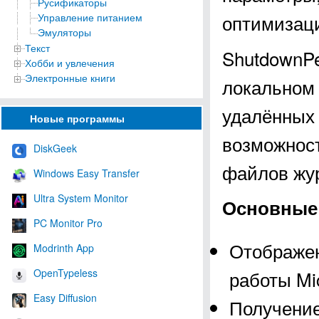
Русификаторы
оптимизац
Управление питанием
Эмуляторы
Текст
ShutdownPe
Хобби и увлечения
Электронные книги
локальном 
удалённых 
Новые программы
возможност
DiskGeek
файлов жу
Windows Easy Transfer
Ultra System Monitor
Основные 
PC Monitor Pro
Отображен
Modrinth App
OpenTypeless
работы Mi
Easy Diffusion
Получение