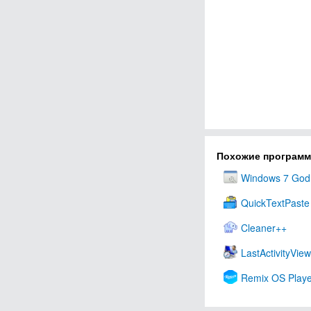
Похожие програм
Windows 7 God
QuickTextPaste
Cleaner++
LastActivityView
Remix OS Playe