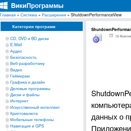
Главная
»
Система
»
Расширения
» ShutdownPerformanceView
ВикиПрограммы
Энциклопедия бесплатных компьютерных программ для Windows
Категории программ
ShutdownPerforma
19 Жовтня
CD, DVD и BD диски
E-Mail
Аудио
Безопасность
Веб-разработчику
Видео
Геймерам
Графика и дизайн
Деловые программы
ShutdownPe
Диски и файлы
Интернет
компьютера
Искусственный интеллект
Криптовалюта
данных о п
Мобильные телефоны
Приложени
Навигация и GPS