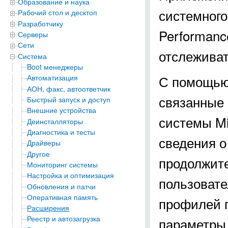
Образование и наука
системного
Рабочий стол и десктоп
Разработчику
Performanc
Серверы
Сети
отслеживат
Система
Boot менеджеры
С помощью 
Автоматизация
АОН, факс, автоответчик
связанные
Быстрый запуск и доступ
Внешние устройства
системы Mi
Деинсталляторы
Диагностика и тесты
сведения о
Драйверы
Другое
продолжите
Мониторинг системы
Настройка и оптимизация
пользовате
Обновления и патчи
Оперативная память
профилей п
Расширения
Реестр и автозагрузка
параметры,