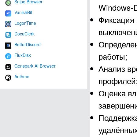
Snipe Browser
Windows-Di
VanishBit
Фиксация 
LogonTime
выключен
DocuClerk
Определе
BetterDiscord
работы;
FluxDisk
Genspark AI Browser
Анализ вр
Authme
профилей
Оценка вл
завершени
Поддержка
удалённых