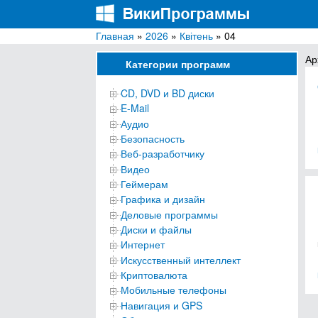
Главная
»
2026
»
Квітень
» 04
ВикиПрограммы
Энциклопедия бесплатных компьютерных про
Ар
Категории программ
CD, DVD и BD диски
E-Mail
Аудио
Безопасность
Веб-разработчику
Видео
Геймерам
Графика и дизайн
Деловые программы
Диски и файлы
Интернет
Искусственный интеллект
Криптовалюта
Мобильные телефоны
Навигация и GPS