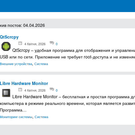
грамм для Windows
хив постов: 04.04.2026
QtScrcpy
4 Квітня, 2026
0
QtScrcpy – удобная программа для отображения и управлени
USB или по сети. Приложение не требует root-доступа и не изме
,
Внешние устройства
Система
Libre Hardware Monitor
4 Квітня, 2026
0
Libre Hardware Monitor – бесплатная и простая программа 
компьютера в режиме реального времени, которая является развит
Программа…
,
Мониторинг системы
Система