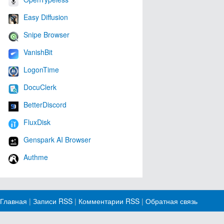
Easy Diffusion
Snipe Browser
VanishBit
LogonTime
DocuClerk
BetterDiscord
FluxDisk
Genspark AI Browser
Authme
Главная
|
Записи RSS
|
Комментарии RSS
|
Обратная связь