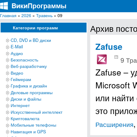
Главная
»
2026
»
Травень
» 09
ВикиПрограммы
Энциклопедия бесплатных компьютерных программ для Windows
Архив посто
Категории программ
CD, DVD и BD диски
Zafuse
E-Mail
Аудио
9 Тра
Безопасность
Веб-разработчику
Zafuse – 
Видео
Геймерам
Microsoft 
Графика и дизайн
Деловые программы
или найти
Диски и файлы
Интернет
это прил
Искусственный интеллект
Криптовалюта
Расширения
Мобильные телефоны
Навигация и GPS