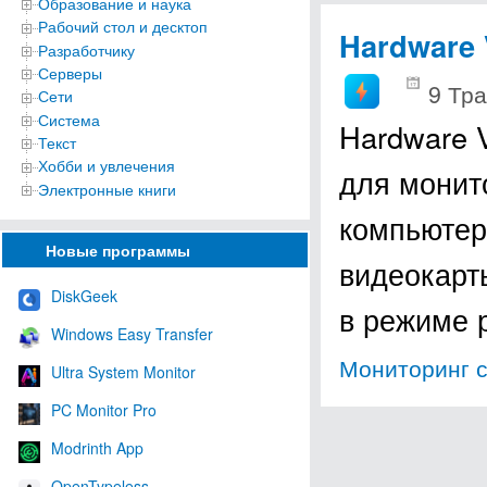
Образование и наука
Рабочий стол и десктоп
Hardware V
Разработчику
Серверы
9 Тра
Сети
Система
Hardware V
Текст
Хобби и увлечения
для монит
Электронные книги
компьютер
Новые программы
видеокарт
DiskGeek
в режиме 
Windows Easy Transfer
Мониторинг 
Ultra System Monitor
PC Monitor Pro
Modrinth App
OpenTypeless