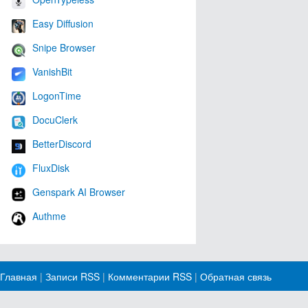
Easy Diffusion
Snipe Browser
VanishBit
LogonTime
DocuClerk
BetterDiscord
FluxDisk
Genspark AI Browser
Authme
Главная
|
Записи RSS
|
Комментарии RSS
|
Обратная связь