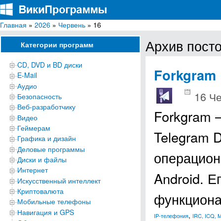
Главная
»
2026
»
Червень
» 16
ВикиПрограммы
Энциклопедия бесплатных компьютерных программ для Windows
Архив посто
Категории программ
CD, DVD и BD диски
Forkgram
E-Mail
Аудио
16 Че
Безопасность
Веб-разработчику
Forkgram 
Видео
Геймерам
Telegram 
Графика и дизайн
Деловые программы
операцион
Диски и файлы
Интернет
Android. 
Искусственный интеллект
Криптовалюта
функцион
Мобильные телефоны
Навигация и GPS
,
IP-телефония
IRC, ICQ, 