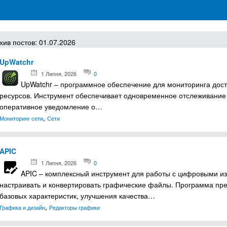
грамм для Windows
хив постов: 01.07.2026
UpWatchr
1 Липня, 2026
0
UpWatchr – программное обеспечение для мониторинга досту
ресурсов. Инструмент обеспечивает одновременное отслеживание н
оперативное уведомление о…
,
Мониторинг сети
Сети
APIC
1 Липня, 2026
0
APIC – комплексный инструмент для работы с цифровыми и
настраивать и конвертировать графические файлы. Программа пр
базовых характеристик, улучшения качества…
,
Графика и дизайн
Редакторы графики