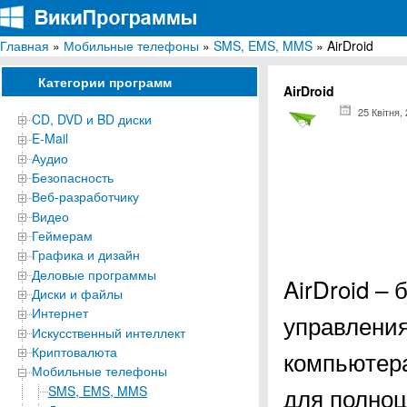
Главная
»
Мобильные телефоны
»
SMS, EMS, MMS
» AirDroid
ВикиПрограммы
Энциклопедия бесплатных компьютерных программ для Windows
Категории программ
AirDroid
25 Квітня,
CD, DVD и BD диски
E-Mail
Аудио
Безопасность
Веб-разработчику
Видео
Геймерам
Графика и дизайн
Деловые программы
AirDroid –
Диски и файлы
Интернет
управления
Искусственный интеллект
Криптовалюта
компьютера
Мобильные телефоны
для полно
SMS, EMS, MMS