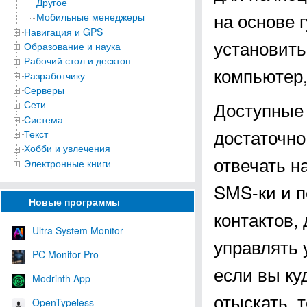
Другое
на основе 
Мобильные менеджеры
Навигация и GPS
установить
Образование и наука
Рабочий стол и десктоп
компьютер, 
Разработчику
Серверы
Доступные
Сети
Система
достаточно
Текст
Хобби и увлечения
отвечать н
Электронные книги
SMS-ки и п
Новые программы
контактов,
Ultra System Monitor
управлять 
PC Monitor Pro
если вы ку
Modrinth App
отыскать, 
OpenTypeless