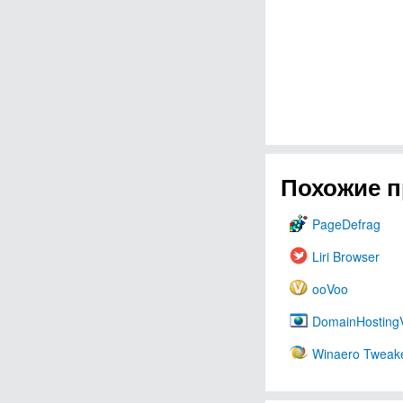
Похожие 
PageDefrag
Liri Browser
ooVoo
DomainHosting
Winaero Tweak