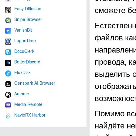
сможете бе
Easy Diffusion
Snipe Browser
Естественн
VanishBit
файлов как
LogonTime
направлени
DocuClerk
провода, к
BetterDiscord
выделить о
FluxDisk
Genspark AI Browser
отображать
Authme
возможност
Media Remote
Помимо все
NavioRX Harbor
найдёте не