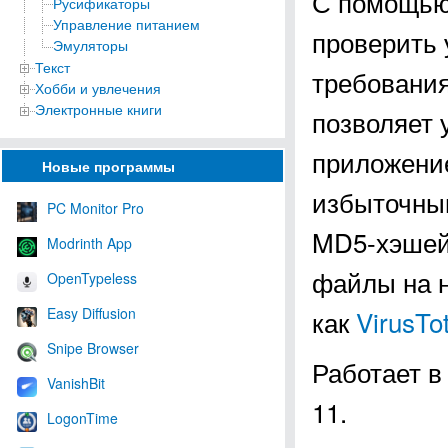
С помощью
Русификаторы
Управление питанием
проверить 
Эмуляторы
Текст
требования
Хобби и увлечения
Электронные книги
позволяет 
приложение
Новые программы
избыточны
PC Monitor Pro
MD5-хэшей 
Modrinth App
файлы на н
OpenTypeless
Easy Diffusion
как
VirusTot
Snipe Browser
Работает в
VanishBit
11.
LogonTime