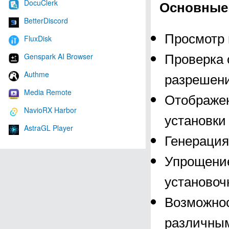
DocuClerk
Основные 
BetterDiscord
Просмотр 
FluxDisk
Проверка
Genspark AI Browser
Authme
разрешени
Media Remote
Отображе
NavioRX Harbor
установки
AstraGL Player
Генерация
Упрощение
установоч
Возможнос
различным