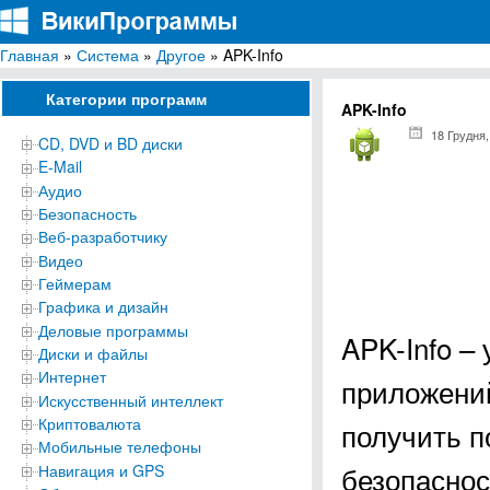
Главная
»
Система
»
Другое
» APK-Info
ВикиПрограммы
Энциклопедия бесплатных компьютерных программ для Windows
Категории программ
APK-Info
18 Грудня,
CD, DVD и BD диски
E-Mail
Аудио
Безопасность
Веб-разработчику
Видео
Геймерам
Графика и дизайн
Деловые программы
APK-Info –
Диски и файлы
Интернет
приложений
Искусственный интеллект
Криптовалюта
получить 
Мобильные телефоны
безопаснос
Навигация и GPS