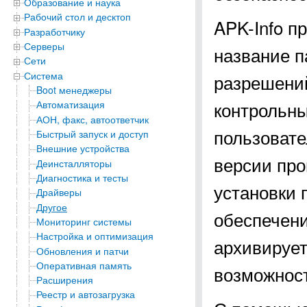
Образование и наука
Рабочий стол и десктоп
APK-Info п
Разработчику
Серверы
название п
Сети
Система
разрешени
Boot менеджеры
контрольн
Автоматизация
АОН, факс, автоответчик
пользовате
Быстрый запуск и доступ
Внешние устройства
версии про
Деинсталляторы
Диагностика и тесты
установки 
Драйверы
Другое
обеспечени
Мониторинг системы
Настройка и оптимизация
архивирует
Обновления и патчи
Оперативная память
возможнос
Расширения
Реестр и автозагрузка