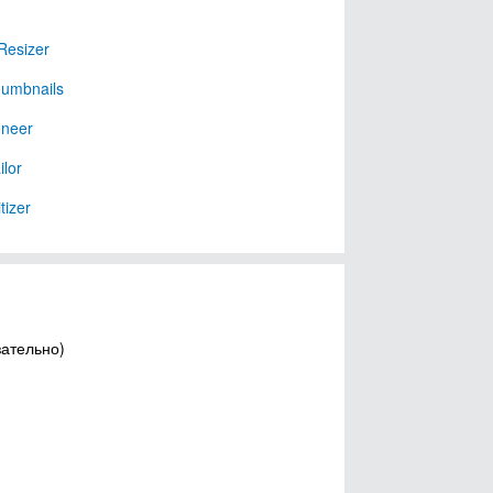
Resizer
umbnails
oneer
ilor
tizer
зательно)