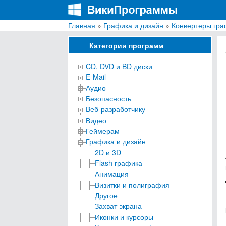
Главная
»
Графика и дизайн
»
Конвертеры гра
ВикиПрограммы
Энциклопедия бесплатных компьютерных про
Категории программ
CD, DVD и BD диски
E-Mail
Аудио
Безопасность
Веб-разработчику
Видео
Геймерам
Графика и дизайн
2D и 3D
Flash графика
Анимация
Визитки и полиграфия
Другое
Захват экрана
Иконки и курсоры