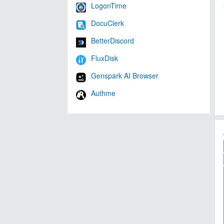
LogonTime
DocuClerk
BetterDiscord
FluxDisk
Genspark AI Browser
Authme