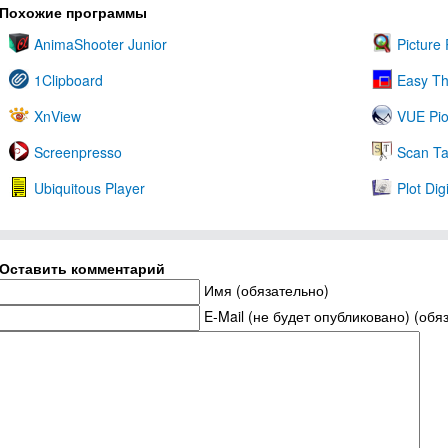
Похожие программы
AnimaShooter Junior
Picture 
1Clipboard
Easy Th
XnView
VUE Pi
Screenpresso
Scan Ta
Ubiquitous Player
Plot Digi
Оставить комментарий
Имя (обязательно)
E-Mail (не будет опубликовано) (обя