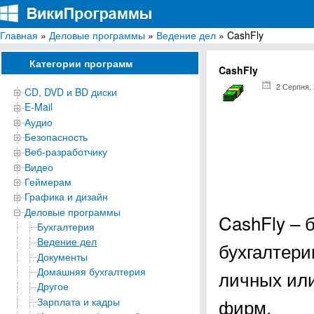
Главная
»
Деловые программы
»
Ведение дел
» CashFly
ВикиПрограммы
Энциклопедия бесплатных компьютерных программ для Windows
Категории программ
CashFly
2 Серпня,
CD, DVD и BD диски
E-Mail
Аудио
Безопасность
Веб-разработчику
Видео
Геймерам
Графика и дизайн
Деловые программы
CashFly – 
Бухгалтерия
Ведение дел
бухгалтери
Документы
Домашняя бухгалтерия
личных или
Другое
фирм.
Зарплата и кадры