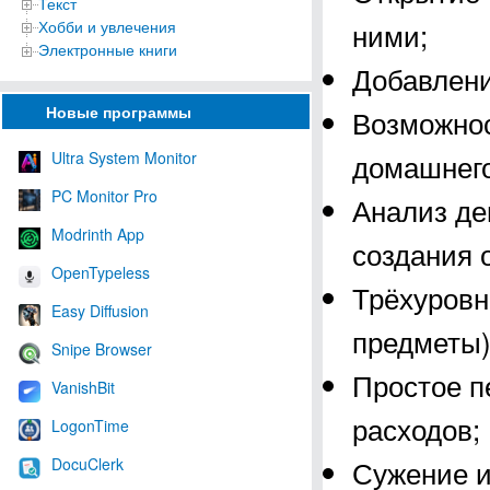
Текст
ними;
Хобби и увлечения
Электронные книги
Добавлени
Новые программы
Возможнос
домашнего
Ultra System Monitor
PC Monitor Pro
Анализ де
Modrinth App
создания 
OpenTypeless
Трёхуровн
Easy Diffusion
предметы)
Snipe Browser
Простое п
VanishBit
расходов;
LogonTime
Сужение и
DocuClerk