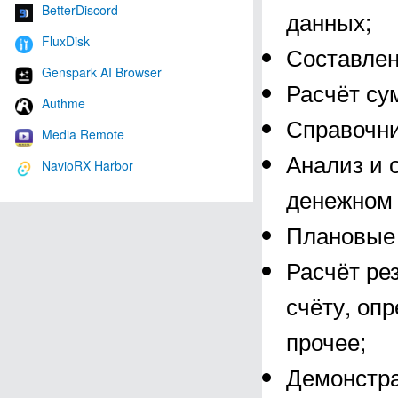
BetterDiscord
данных;
FluxDisk
Составлен
Genspark AI Browser
Расчёт су
Authme
Справочни
Media Remote
Анализ и 
NavioRX Harbor
денежном 
Плановые 
Расчёт ре
счёту, оп
прочее;
Демонстра