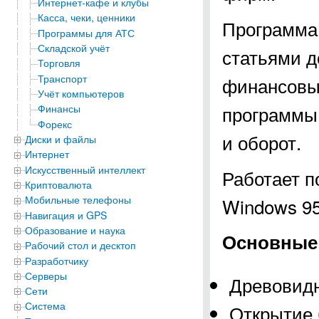
Интернет-кафе и клубы
Касса, чеки, ценники
Программа 
Программы для АТС
Складской учёт
статьями д
Торговля
Транспорт
финансовые
Учёт компьютеров
программы 
Финансы
Форекс
и оборот.
Диски и файлы
Интернет
Искусственный интеллект
Работает п
Криптовалюта
Мобильные телефоны
Windows 95, 
Навигация и GPS
Образование и наука
Основные 
Рабочий стол и десктоп
Разработчику
Серверы
Древовидн
Сети
Система
Открытие 