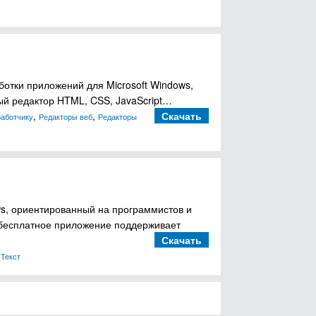
ботки приложений для Microsoft Windows,
ый редактор HTML, CSS, JavaScript…
,
,
Скачать
работчику
Редакторы веб
Редакторы
ws, ориентированный на программистов и
 бесплатное приложение поддерживает
Скачать
,
Текст