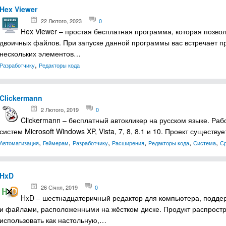
Hex Viewer
22 Лютого, 2023
0
Hex Viewer – простая бесплатная программа, которая позв
двоичных файлов. При запуске данной программы вас встречает п
нескольких элементов…
,
Разработчику
Редакторы кода
Clickermann
2 Лютого, 2019
0
Clickermann – бесплатный автокликер на русском языке. Ра
систем Microsoft Windows XP, Vista, 7, 8, 8.1 и 10. Проект сущест
,
,
,
,
,
,
Автоматизация
Геймерам
Разработчику
Расширения
Редакторы кода
Система
Ср
HxD
26 Січня, 2019
0
HxD – шестнадцатеричный редактор для компьютера, подде
и файлами, расположенными на жёстком диске. Продукт распростр
использовать как настольную,…