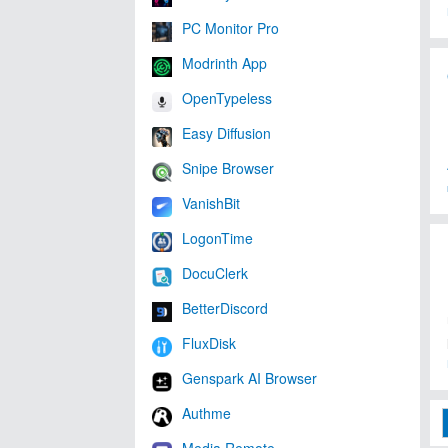
PC Monitor Pro
Modrinth App
OpenTypeless
Easy Diffusion
Snipe Browser
VanishBit
LogonTime
DocuClerk
BetterDiscord
FluxDisk
Genspark AI Browser
Authme