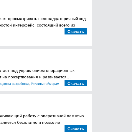
оляет просматривать шестнадцатеричный код
ростой интерфейс, состоящий всего из
Скачать
ботает под управлением операционных
вует на пожертвования и развивается…
,
Скачать
едства разработки
Утилиты геймерам
рживающий работу с оперативной памятью
аняется бесплатно и позволяет
Скачать