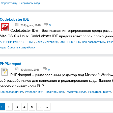
,
Разработчику
Редакторы кода
CodeLobster IDE
20 Грудня, 2018
3
CodeLobster IDE – бесплатная интегрированная среда разра
Mac OS X и Linux. CodeLobster IDE представляет собой полноценн
,
,
,
,
,
ASP, PHP, Perl, CGI
HTML
Java и JavaScript
XML, RSS, CSS
Веб-разработчику
Раз
,
кода
Средства разработки
PHPNotepad
30 Липня, 2018
0
PHPNotepad – универсальный редактор под Microsoft Windo
веб-разработчиков для написания и редактирования кода. Данное
работу с синтаксисом PHP,…
,
,
,
,
Веб-разработчику
Разработчику
Редакторы веб
Редакторы кода
Редакторы текста
1
2
3
4
5
6
»