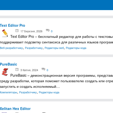
грамм для Windows
Text Editor Pro
17 Березня, 2026
0
Text Editor Pro – бесплатный редактор для работы с текст
поддерживает подсветку синтаксиса для различных языков програ
,
,
,
Веб-разработчику
Разработчику
Редакторы веб
Редакторы кода
PureBasic
3 Квітня, 2024
0
PureBasic – демонстрационная версия программы, предста
среду разработки, которая поможет пользователю создать или отред
запустить и создать исполняемый…
,
,
Компиляторы
Разработчику
Редакторы кода
Xelitan Hex Editor