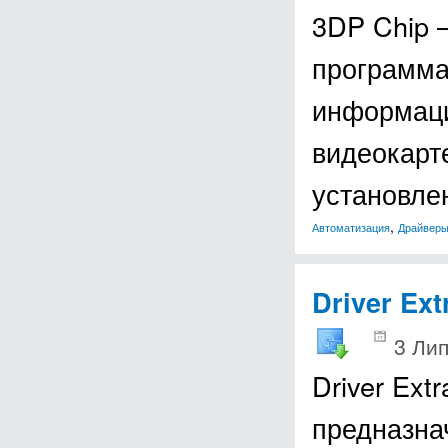
3DP Chip 
программа
информаци
видеокарте
установл
,
Автоматизация
Драйвер
Driver Ext
3 Лип
Driver Ext
предназна