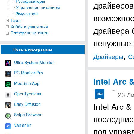
Русификаторы
драйверов
Управление питанием
Эмуляторы
возможнос
Текст
Хобби и увлечения
драйвера 
Электронные книги
ненужные
Новые программы
,
Драйверы
С
Ultra System Monitor
PC Monitor Pro
Intel Arc 
Modrinth App
23 Л
OpenTypeless
Intel Arc 
Easy Diffusion
Snipe Browser
последние 
VanishBit
под управ