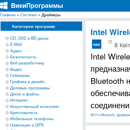
Главная
»
Система
» Драйверы
ВикиПрограммы
Энциклопедия бесплатных компьютерных программ для Windows
Категории программ
Intel Wire
CD, DVD и BD диски
8 Кві
E-Mail
Аудио
Intel Wire
Безопасность
Веб-разработчику
предназна
Видео
Геймерам
Bluetooth 
Графика и дизайн
Деловые программы
обеспечив
Диски и файлы
Интернет
соединен
Искусственный интеллект
Криптовалюта
,
Wi-Fi и Bluetooth
Драйвер
Мобильные телефоны
Навигация и GPS