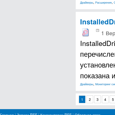
,
,
Драйверы
Расширения
InstalledD
1 Вер
InstalledD
перечисле
установле
показана 
,
Драйверы
Мониторинг с
1
2
3
4
5
Главная
|
Записи RSS
|
Комментарии RSS
|
Обратная связь