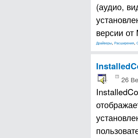
(аудио, ви
установле
версии от 
,
,
Драйверы
Расширения
Installed
26 В
InstalledC
отображает
установле
пользоват