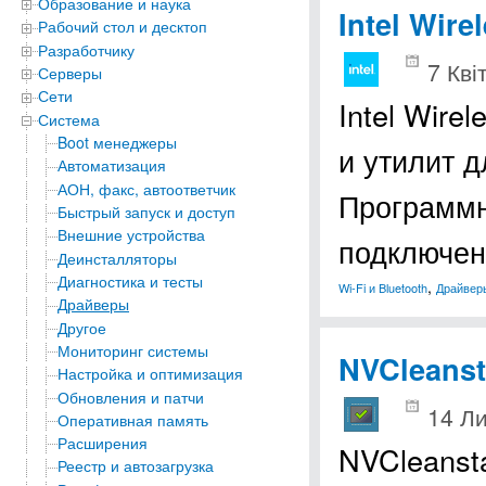
Образование и наука
Intel Wire
Рабочий стол и десктоп
Разработчику
7 Кві
Серверы
Сети
Intel Wire
Система
Boot менеджеры
и утилит д
Автоматизация
АОН, факс, автоответчик
Программн
Быстрый запуск и доступ
Внешние устройства
подключен
Деинсталляторы
Диагностика и тесты
,
Wi-Fi и Bluetooth
Драйвер
Драйверы
Другое
Мониторинг системы
NVCleanst
Настройка и оптимизация
Обновления и патчи
14 Л
Оперативная память
Расширения
NVCleansta
Реестр и автозагрузка