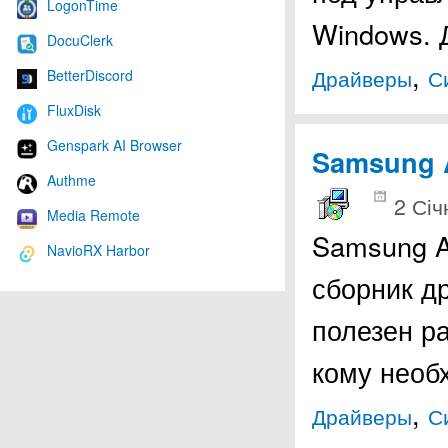
LogonTime
Windows.
DocuClerk
,
Драйверы
С
BetterDiscord
FluxDisk
Genspark AI Browser
Samsung A
Authme
2 Січ
Media Remote
Samsung A
NavioRX Harbor
сборник д
полезен ра
кому нео
,
Драйверы
С