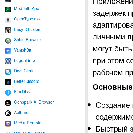
Приложени
Modrinth App
задержек п
OpenTypeless
адаптирова
Easy Diffusion
личными пр
Snipe Browser
могут быть
VanishBit
при этом с
LogonTime
рабочем пр
DocuClerk
BetterDiscord
Основные 
FluxDisk
Создание 
Genspark AI Browser
Authme
содержимо
Media Remote
Быстрый з