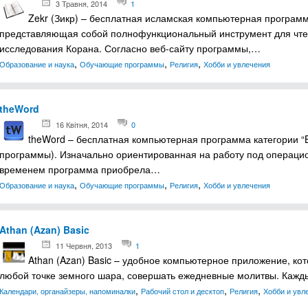
3 Травня, 2014
1
Zekr (Зикр) – бесплатная исламская компьютерная програм
представляющая собой полнофункциональный инструмент для чтен
исследования Корана. Согласно веб-сайту программы,…
,
,
,
Образование и наука
Обучающие программы
Религия
Хобби и увлечения
theWord
16 Квітня, 2014
0
theWord – бесплатная компьютерная программа категории “Bi
программы). Изначально ориентированная на работу под операцио
временем программа приобрела…
,
,
,
Образование и наука
Обучающие программы
Религия
Хобби и увлечения
Athan (Azan) Basic
11 Червня, 2013
1
Athan (Azan) Basic – удобное компьютерное приложение, ко
любой точке земного шара, совершать ежедневные молитвы. Каж
,
,
,
Календари, органайзеры, напоминалки
Рабочий стол и десктоп
Религия
Хобби и увл