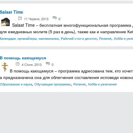
Salaat Time
11 Червня, 2013
0
Salaat Time – бесплатная многофункциональная программа 
для ежедневных молитв (5 раз в день), также как и направление К
,
,
,
Календари, органайзеры, напоминалки
Рабочий стол и десктоп
Религия
Хобби и увл
В помощь кающемуся
4 Січня, 2013
0
В помощь кающемуся – программа адресована тем, кто хочет 
а предназначена она для облегчения составления исповеди ново
,
,
,
Образование и наука
Обучающие программы
Религия
Хобби и увлечения