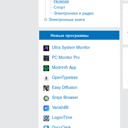
Религия
Спорт
Электроника и радио
Электронные книги
Новые программы
Ultra System Monitor
PC Monitor Pro
Modrinth App
OpenTypeless
Easy Diffusion
Snipe Browser
VanishBit
LogonTime
DocuClerk