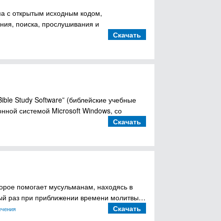
ма с открытым исходным кодом,
ия, поиска, прослушивания и
Скачать
ble Study Software” (библейские учебные
нной системой Microsoft Windows, со
Скачать
торое помогает мусульманам, находясь в
дый раз при приближении времени молитвы…
Скачать
ечения