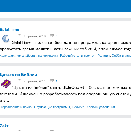
грамм для Windows
SalatTime
6 Травня, 2016
0
SalatTime – полезная бесплатная программа, которая поможе
пропустить время молитв и даты важных событий, в том случае ко
,
,
,
Календари, органайзеры, напоминалки
Рабочий стол и десктоп
Религия
Хобби и увл
Цитата из Библии
7 Травня, 2014
4
“Цитата из Библии” (англ. BibleQuote) – бесплатная компью
текстами. Изначально разрабатывалась под операционную систему
и в…
,
,
,
Образование и наука
Обучающие программы
Религия
Хобби и увлечения
Zekr