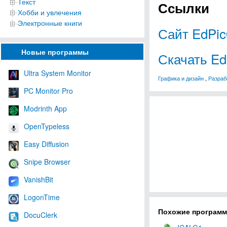
Текст
Ссылки
Хобби и увлечения
Электронные книги
Сайт EdPi
Новые программы
Скачать E
Ultra System Monitor
Графика и дизайн
,
Разраб
PC Monitor Pro
Modrinth App
OpenTypeless
Easy Diffusion
Snipe Browser
VanishBit
LogonTime
Похожие програм
DocuClerk