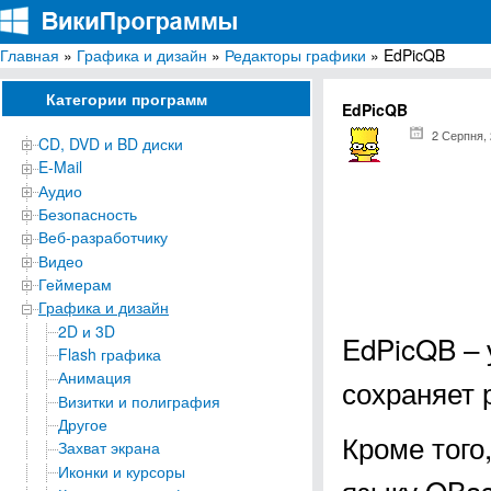
Главная
»
Графика и дизайн
»
Редакторы графики
» EdPicQB
ВикиПрограммы
Энциклопедия бесплатных компьютерных программ для Windows
Категории программ
EdPicQB
2 Серпня,
CD, DVD и BD диски
E-Mail
Аудио
Безопасность
Веб-разработчику
Видео
Геймерам
Графика и дизайн
2D и 3D
EdPicQB – 
Flash графика
Анимация
сохраняет 
Визитки и полиграфия
Другое
Кроме того
Захват экрана
Иконки и курсоры
языку QBas