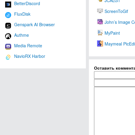
JCALG1
BetterDiscord
ScreenToGif
FluxDisk
John’s Image C
Genspark AI Browser
MyPaint
Authme
Maymeal PicEdi
Media Remote
NavioRX Harbor
Оставить коммент