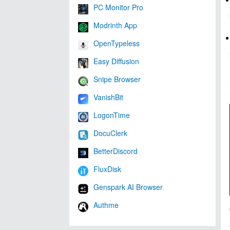
PC Monitor Pro
Modrinth App
OpenTypeless
Easy Diffusion
Snipe Browser
VanishBit
LogonTime
DocuClerk
BetterDiscord
FluxDisk
Genspark AI Browser
Authme