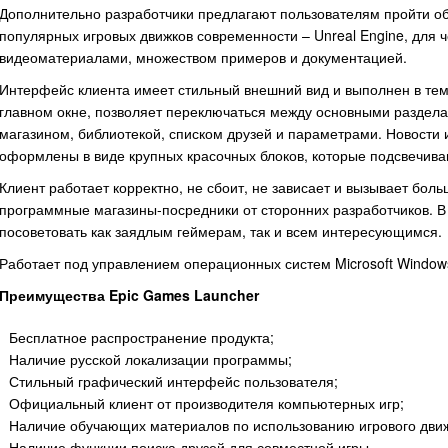
Дополнительно разработчики предлагают пользователям пройти об
популярных игровых движков современности – Unreal Engine, для
видеоматериалами, множеством примеров и документацией.
Интерфейс клиента имеет стильный внешний вид и выполнен в тем
главном окне, позволяет переключаться между основными раздела
магазином, библиотекой, списком друзей и параметрами. Новости 
оформлены в виде крупных красочных блоков, которые подсвечив
Клиент работает корректно, не сбоит, не зависает и вызывает бо
программные магазины-посредники от сторонних разработчиков. В 
посоветовать как заядлым геймерам, так и всем интересующимся.
Работает под управлением операционных систем Microsoft Window
Преимущества Epic Games Launcher
Бесплатное распространение продукта;
Наличие русской локализации программы;
Стильный графический интерфейс пользователя;
Официальный клиент от производителя компьютерных игр;
Наличие обучающих материалов по использованию игрового движк
Наличие функции поиска друзей для совместной игры.