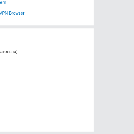
tern
 VPN Browser
зательно)