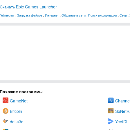
Скачать Epic Games Launcher
Геймерам
,
Загрузка файлов
,
Интернет
,
Общение в сети
,
Поиск информации
,
Сети
,
Похожие программы
GameNet
Channel
Bitcoin
SoNetR
delta3d
YeetDL