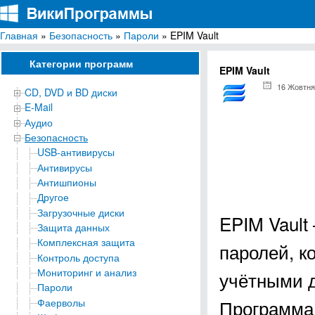
Главная
»
Безопасность
»
Пароли
» EPIM Vault
ВикиПрограммы
Энциклопедия бесплатных компьютерных программ для Windows
Категории программ
EPIM Vault
16 Жовтня
CD, DVD и BD диски
E-Mail
Аудио
Безопасность
USB-антивирусы
Антивирусы
Антишпионы
Другое
Загрузочные диски
EPIM Vault
Защита данных
Комплексная защита
паролей, к
Контроль доступа
Мониторинг и анализ
учётными 
Пароли
Программа
Фаерволы