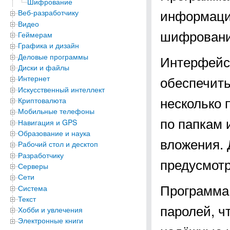
Шифрование
информаци
Веб-разработчику
Видео
шифрования
Геймерам
Графика и дизайн
Деловые программы
Интерфейс 
Диски и файлы
обеспечить
Интернет
Искусственный интеллект
несколько 
Криптовалюта
Мобильные телефоны
по папкам 
Навигация и GPS
Образование и наука
вложения. 
Рабочий стол и десктоп
Разработчику
предусмотр
Серверы
Сети
Программа
Система
Текст
паролей, ч
Хобби и увлечения
Электронные книги