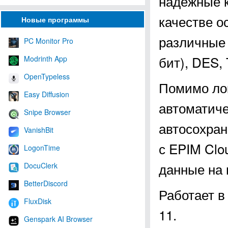
надёжные к
качестве о
Новые программы
различные 
PC Monitor Pro
бит), DES, 
Modrinth App
OpenTypeless
Помимо ло
Easy Diffusion
автоматиче
Snipe Browser
автосохран
VanishBit
с EPIM Clo
LogonTime
данные на 
DocuClerk
BetterDiscord
Работает в
FluxDisk
11.
Genspark AI Browser