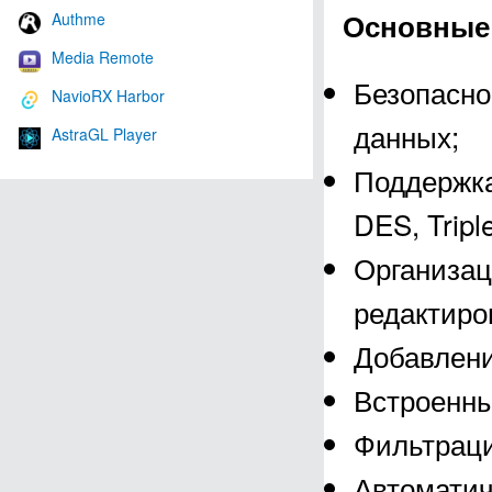
Основные 
Authme
Media Remote
Безопасно
NavioRX Harbor
данных;
AstraGL Player
Поддержка
DES, Tripl
Организац
редактиро
Добавлени
Встроенны
Фильтраци
Автоматич