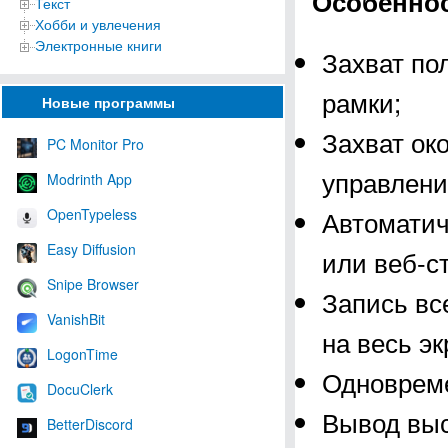
Особеннос
Текст
Хобби и увлечения
Электронные книги
Захват пол
рамки;
Новые программы
Захват ок
PC Monitor Pro
управлени
Modrinth App
Автоматич
OpenTypeless
Easy Diffusion
или веб-с
Snipe Browser
Запись вс
VanishBit
на весь э
LogonTime
Одновреме
DocuClerk
Вывод выс
BetterDiscord