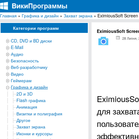
Главная
»
Графика и дизайн
»
Захват экрана
» EximiousSoft Screen
ВикиПрограммы
Энциклопедия бесплатных компьютерных программ для Windows
Категории программ
EximiousSoft Scree
28 Липня,
CD, DVD и BD диски
E-Mail
Аудио
Безопасность
Веб-разработчику
Видео
Геймерам
Графика и дизайн
2D и 3D
EximiousSo
Flash графика
Анимация
для захват
Визитки и полиграфия
Другое
пользовате
Захват экрана
эффективн
Иконки и курсоры