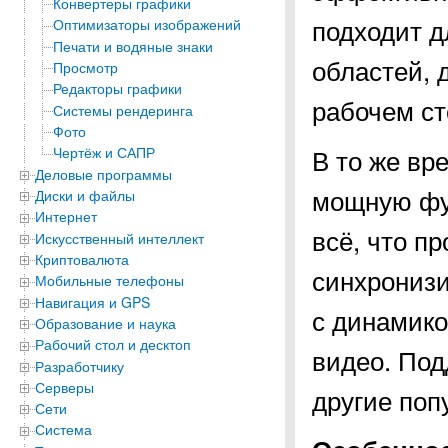
Конвертеры графики
подходит д
Оптимизаторы изображений
Печати и водяные знаки
областей, 
Просмотр
Редакторы графики
рабочем ст
Системы рендеринга
Фото
В то же вр
Чертёж и САПР
Деловые программы
мощную фун
Диски и файлы
Интернет
всё, что п
Искусственный интеллект
Криптовалюта
синхронизи
Мобильные телефоны
Навигация и GPS
с динамико
Образование и наука
Рабочий стол и десктоп
видео. Под
Разработчику
Серверы
другие по
Сети
Система