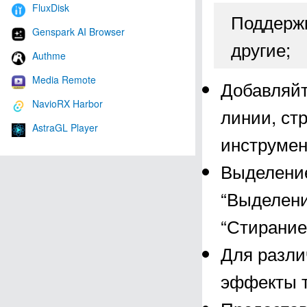
FluxDisk
Поддержк
Genspark AI Browser
другие;
Authme
Media Remote
Добавляйт
NavioRX Harbor
линии, ст
AstraGL Player
инструмен
Выделение
“Выделени
“Стирание
Для разли
эффекты т