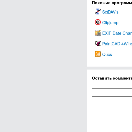
Похожие програм
SciDAVis
Clipjump
EXIF Date Cha
PaintCAD 4Win
Qucs
Оставить коммент